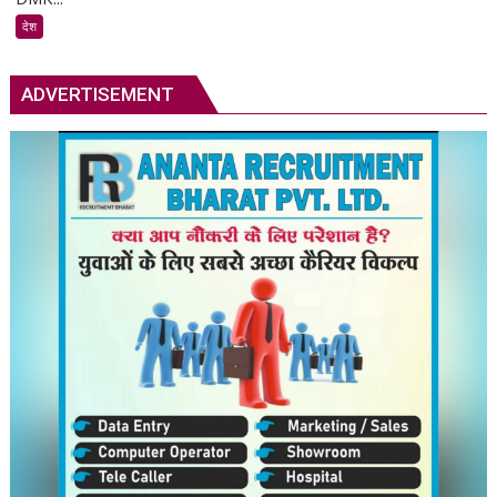
कोर्ट
देश
ने
उदयनिधि
स्टालिन
ADVERTISEMENT
को
रिहा
करने
का
आदेश
दिया;
कोई
न्यायिक
हिरासत
नहीं