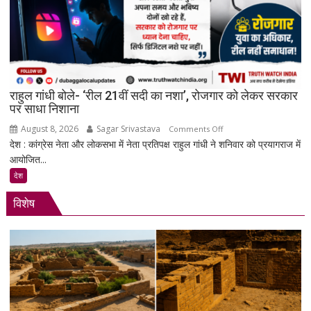
और
पेड
प्रमोशन
पर
मेटा
से
राहुल गांधी बोले- ‘रील 21वीं सदी का नशा’, रोजगार को लेकर सरकार
जवाब
पर साधा निशाना
तलब
August 8, 2026
Sagar Srivastava
on
Comments Off
देश : कांग्रेस नेता और लोकसभा में नेता प्रतिपक्ष राहुल गांधी ने शनिवार को प्रयागराज में
राहुल
आयोजित...
गांधी
बोले-
देश
‘रील
विशेष
21वीं
सदी
का
नशा’,
रोजगार
को
लेकर