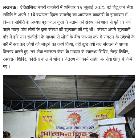
h
ac
el
n
nt
e
n
o
h
लखनऊ
। ऐतिहासिक नगरी काकोरी में शनिवार 19 जुलाई 2025 को हिंदू जन सेवा
at
e
e
k
er
d
a
p
ar
समिति ने अपने 11वें स्थापना दिवस समारोह का आयोजन काकोरी के इमामबाग में
s
b
gr
e
e
di
p
y
e
किया। समिति के अध्यक्ष प्रज्ज्वल गुप्ता ने बताया की संस्था को आज से पूर्व 11 वर्ष
A
o
a
dI
st
t
c
Li
पहले मात्र पांच लोगों के द्वारा संस्था की शुरूवात की गई थी। संस्था अपने शुरूवाती
दौर में हरि नाम संकीर्तन के माध्यम से लोगों के बीच जा-जा कर में संगठन के उद्देश्यों के
p
o
m
n
h
n
बारें में बता कर लोगों को जोड़ने का कार्य किया, वहीं कुछ वर्षो बाद संगठन ने अपना
p
k
at
k
विस्तार करते हुए ‘नर सेवा नारायण सेवा’ के माध्यम से स्वास्थ्य शिविर, नेत्र शिविर,
रक्तदान शिविर, कोरोना काल में भोजन वितरण का कार्य सहित जनसेवा क्षेत्र में किये
गए।