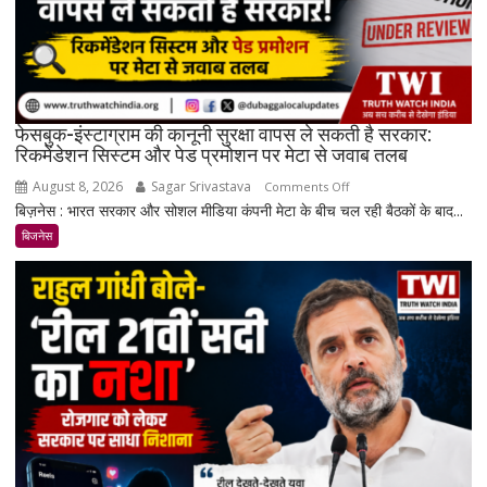
स्तर
के
करीब
पहुंचे
दाम
फेसबुक-इंस्टाग्राम की कानूनी सुरक्षा वापस ले सकती है सरकार:
रिकमेंडेशन सिस्टम और पेड प्रमोशन पर मेटा से जवाब तलब
August 8, 2026
Sagar Srivastava
on
Comments Off
बिज़नेस : भारत सरकार और सोशल मीडिया कंपनी मेटा के बीच चल रही बैठकों के बाद...
फेसबुक-
इंस्टाग्राम
बिजनेस
की
कानूनी
सुरक्षा
वापस
ले
सकती
है
सरकार:
रिकमेंडेशन
सिस्टम