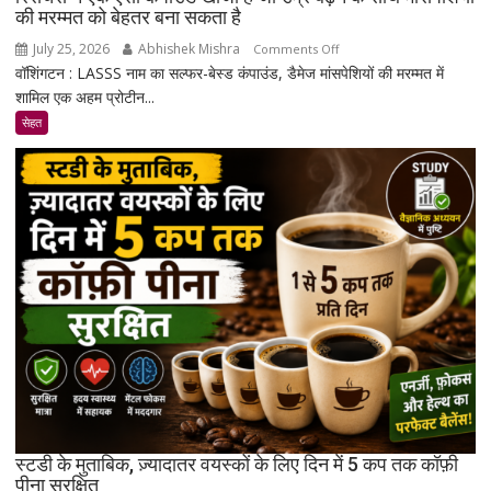
की मरम्मत को बेहतर बना सकता है
July 25, 2026
Abhishek Mishra
on
Comments Off
वॉशिंगटन : LASSS नाम का सल्फर-बेस्ड कंपाउंड, डैमेज मांसपेशियों की मरम्मत में
रिसर्चर्स
शामिल एक अहम प्रोटीन...
ने
एक
सेहत
ऐसा
कंपाउंड
खोजा
है
जो
उम्र
बढ़ने
के
साथ
मांसपेशियों
की
मरम्मत
को
बेहतर
स्टडी के मुताबिक, ज़्यादातर वयस्कों के लिए दिन में 5 कप तक कॉफ़ी
बना
पीना सुरक्षित