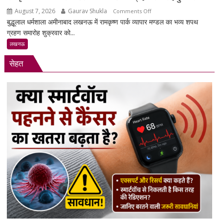
पर
August 7, 2026
Gaurav Shukla
on
Comments Off
साधा
बुद्धूलाल धर्मशाला अमीनाबाद लखनऊ में रामकृष्ण पार्क व्यापार मण्डल का भव्य शपथ
रामकृष्ण
निशाना
ग्रहण समारोह शुक्रवार को...
पार्क
व्यापार
लखनऊ
मण्डल
सेहत
का
भव्य
शपथ
ग्रहण
समारोह
हुआ
संपन्न