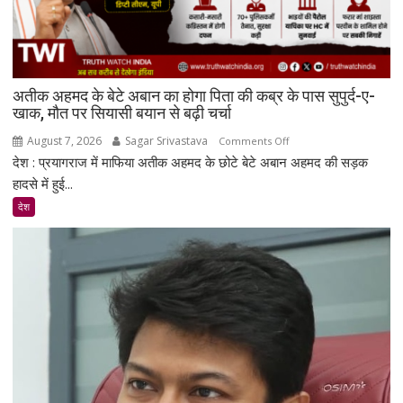
अतीक अहमद के बेटे अबान का होगा पिता की कब्र के पास सुपुर्द-ए-
खाक, मौत पर सियासी बयान से बढ़ी चर्चा
August 7, 2026
Sagar Srivastava
on
Comments Off
देश : प्रयागराज में माफिया अतीक अहमद के छोटे बेटे अबान अहमद की सड़क
अतीक
अहमद
हादसे में हुई...
के
देश
बेटे
अबान
का
होगा
पिता
की
कब्र
के
पास
सुपुर्द-