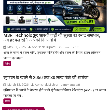
वर्ष
पुरानी
तालपत्र
पांडुलिपि
सहित
38
दुर्लभ
MSR Technology: आपकी गाड़ी की सुरक्षा का स्मार्ट समाधान,
अब हर पल रहेगी आपकी निगरानी में
दस्तावेज
चिन्हित
May 31, 2026
Abhishek Tripathi
on
Comments Off
आज के समय में वाहन चोरी, ड्राइवर मॉनिटरिंग और वाहन की रियल-टाइम लोकेशन
MSR
जानना हर वाहन...
Technology:
आपकी
विशेष
गाड़ी
की
सुपरबग के खतरे से 2050 तक 80 लाख मौतों की आशंका
सुरक्षा
March 13, 2026
Abhishek Mishra
on
Comments Off
का
दुनिया भर में दवाओं के बेअसर होने यानी ‘एंटीमाइक्रोबियल रेजिस्टेंस’ (AMR) का खतरा
सुपरबग
स्मार्ट
गहराता जा रहा...
के
समाधान,
खतरे
अब
विशेष
से
हर