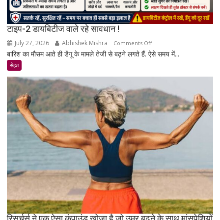
टाइप-2 डायबिटीज वाले रहे सावधान !
July 27, 2026
Abhishek Mishra
on
Comments Off
बारिश का मौसम आते ही डेंगू के मामले तेजी से बढ़ने लगते हैं. ऐसे समय में...
टाइप-2
डायबिटीज
सेहत
वाले
रहे
सावधान
!
रिसर्चर्स ने एक ऐसा कंपाउंड खोजा है जो उम्र बढ़ने के साथ मांसपेशियों