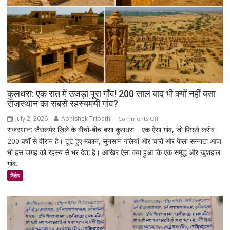
सरकार
पर
साधा
निशाना
कुलधरा: एक रात में उजड़ा पूरा गाँव! 200 साल बाद भी क्यों नहीं बसा
राजस्थान का सबसे रहस्यमयी गांव?
July 2, 2026
Abhishek Tripathi
on
Comments Off
राजस्थान: जैसलमेर जिले के बीचों-बीच बसा कुलधरा… एक ऐसा गांव, जो पिछले करीब
कुलधरा:
200 वर्षों से वीरान है। टूटे हुए मकान, सुनसान गलियां और चारों ओर फैला सन्नाटा आज
एक
भी इस जगह को रहस्य से भर देता है। आखिर ऐसा क्या हुआ कि एक समृद्ध और खुशहाल
रात
गांव...
में
उजड़ा
विशेष
पूरा
गाँव!
200
साल