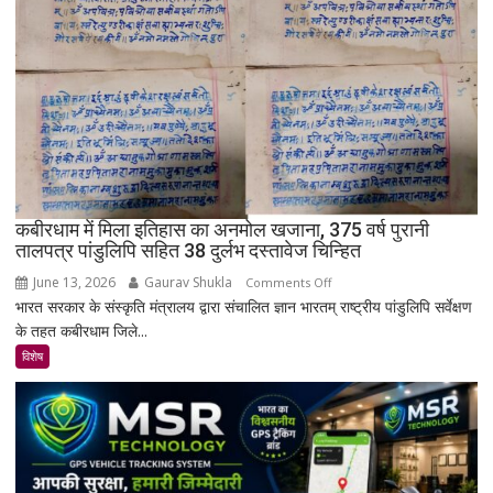
बाद
भी
क्यों
नहीं
बसा
राजस्थान
का
सबसे
रहस्यमयी
गांव?
कबीरधाम में मिला इतिहास का अनमोल खजाना, 375 वर्ष पुरानी
तालपत्र पांडुलिपि सहित 38 दुर्लभ दस्तावेज चिन्हित
June 13, 2026
Gaurav Shukla
on
Comments Off
भारत सरकार के संस्कृति मंत्रालय द्वारा संचालित ज्ञान भारतम् राष्ट्रीय पांडुलिपि सर्वेक्षण
कबीरधाम
के तहत कबीरधाम जिले...
में
मिला
विशेष
इतिहास
का
अनमोल
खजाना,
375