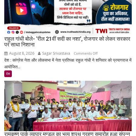
पेड
प्रमोशन
पर
मेटा
से
राहुल गांधी बोले- ‘रील 21वीं सदी का नशा’, रोजगार को लेकर सरकार
जवाब
पर साधा निशाना
तलब
August 8, 2026
Sagar Srivastava
on
Comments Off
देश : कांग्रेस नेता और लोकसभा में नेता प्रतिपक्ष राहुल गांधी ने शनिवार को प्रयागराज में
राहुल
आयोजित...
गांधी
बोले-
देश
‘रील
21वीं
सदी
का
नशा’,
रोजगार
को
लेकर
सरकार
रामकृष्ण पार्क व्यापार मण्डल का भव्य शपथ ग्रहण समारोह हुआ संपन्न