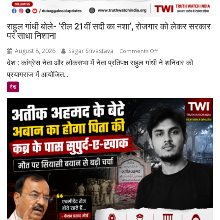
राहुल गांधी बोले- ‘रील 21वीं सदी का नशा’, रोजगार को लेकर सरकार
पर साधा निशाना
August 8, 2026
Sagar Srivastava
on
Comments Off
देश : कांग्रेस नेता और लोकसभा में नेता प्रतिपक्ष राहुल गांधी ने शनिवार को
राहुल
गांधी
प्रयागराज में आयोजित...
बोले-
देश
‘रील
21वीं
सदी
का
नशा’,
रोजगार
को
लेकर
सरकार
पर
साधा
निशाना