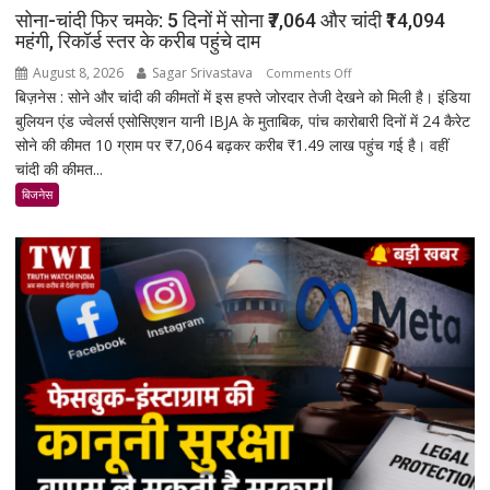
सोना-चांदी फिर चमके: 5 दिनों में सोना ₹7,064 और चांदी ₹14,094
महंगी, रिकॉर्ड स्तर के करीब पहुंचे दाम
August 8, 2026
Sagar Srivastava
on
Comments Off
बिज़नेस : सोने और चांदी की कीमतों में इस हफ्ते जोरदार तेजी देखने को मिली है। इंडिया
सोना-
बुलियन एंड ज्वेलर्स एसोसिएशन यानी IBJA के मुताबिक, पांच कारोबारी दिनों में 24 कैरेट
चांदी
सोने की कीमत 10 ग्राम पर ₹7,064 बढ़कर करीब ₹1.49 लाख पहुंच गई है। वहीं
फिर
चांदी की कीमत...
चमके:
5
बिजनेस
दिनों
में
सोना
₹7,064
और
चांदी
₹14,094
महंगी,
रिकॉर्ड
स्तर
के
करीब