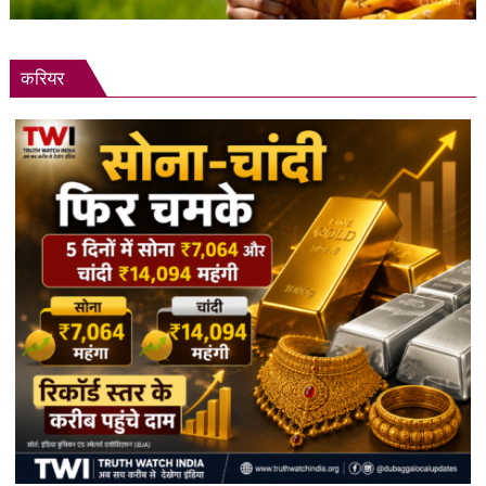
करियर