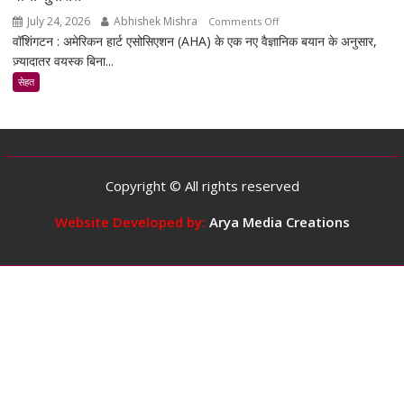
सकता
July 24, 2026
Abhishek Mishra
on
Comments Off
है
वॉशिंगटन : अमेरिकन हार्ट एसोसिएशन (AHA) के एक नए वैज्ञानिक बयान के अनुसार,
स्टडी
ज़्यादातर वयस्क बिना...
के
मुताबिक,
सेहत
ज़्यादातर
वयस्कों
के
लिए
दिन
Copyright © All rights reserved
में
5
Website Developed by:
Arya Media Creations
कप
तक
कॉफ़ी
पीना
सुरक्षित