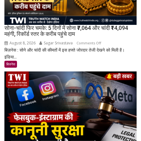
सोना-चांदी फिर चमके: 5 दिनों में सोना ₹7,064 और चांदी ₹14,094
महंगी, रिकॉर्ड स्तर के करीब पहुंचे दाम
August 8, 2026
Sagar Srivastava
on
Comments Off
बिज़नेस : सोने और चांदी की कीमतों में इस हफ्ते जोरदार तेजी देखने को मिली है।
सोना-
इंडिया...
चांदी
फिर
बिजनेस
चमके:
5
दिनों
में
सोना
₹7,064
और
चांदी
₹14,094
महंगी,
रिकॉर्ड