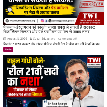
पहुंचे
दाम
फेसबुक-इंस्टाग्राम की कानूनी सुरक्षा वापस ले सकती है सरकार:
रिकमेंडेशन सिस्टम और पेड प्रमोशन पर मेटा से जवाब तलब
August 8, 2026
Sagar Srivastava
on
Comments Off
बिज़नेस : भारत सरकार और सोशल मीडिया कंपनी मेटा के बीच चल रही बैठकों के बाद...
फेसबुक-
इंस्टाग्राम
बिजनेस
की
कानूनी
सुरक्षा
वापस
ले
सकती
है
सरकार:
रिकमेंडेशन
सिस्टम
और