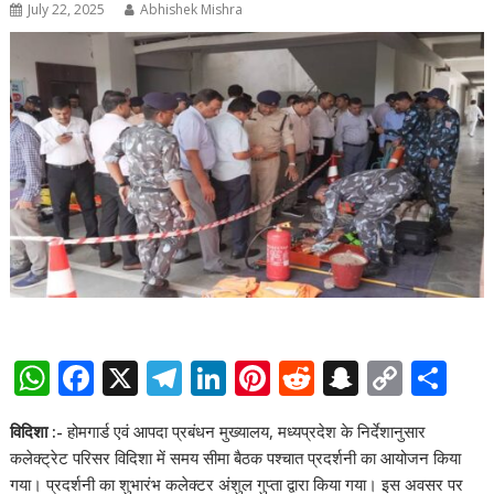
July 22, 2025
Abhishek Mishra
W
F
X
T
Li
Pi
R
S
C
S
h
ac
el
n
nt
e
n
o
h
विदिशा :-
होमगार्ड एवं आपदा प्रबंधन मुख्यालय, मध्यप्रदेश के निर्देशानुसार
at
e
e
k
er
d
a
p
ar
कलेक्ट्रेट परिसर विदिशा में समय सीमा बैठक पश्चात प्रदर्शनी का आयोजन किया
s
b
gr
e
e
di
p
y
e
गया। प्रदर्शनी का शुभारंभ कलेक्टर अंशुल गुप्ता द्वारा किया गया। इस अवसर पर