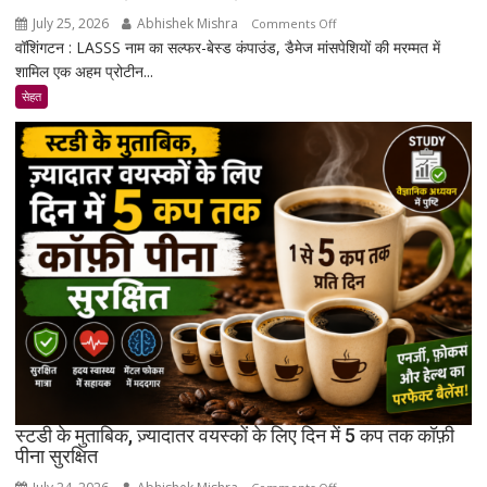
July 25, 2026
Abhishek Mishra
on
Comments Off
वॉशिंगटन : LASSS नाम का सल्फर-बेस्ड कंपाउंड, डैमेज मांसपेशियों की मरम्मत में
रिसर्चर्स
शामिल एक अहम प्रोटीन...
ने
एक
सेहत
ऐसा
कंपाउंड
खोजा
है
जो
उम्र
बढ़ने
के
साथ
मांसपेशियों
की
मरम्मत
को
बेहतर
स्टडी के मुताबिक, ज़्यादातर वयस्कों के लिए दिन में 5 कप तक कॉफ़ी
बना
पीना सुरक्षित
सकता
on