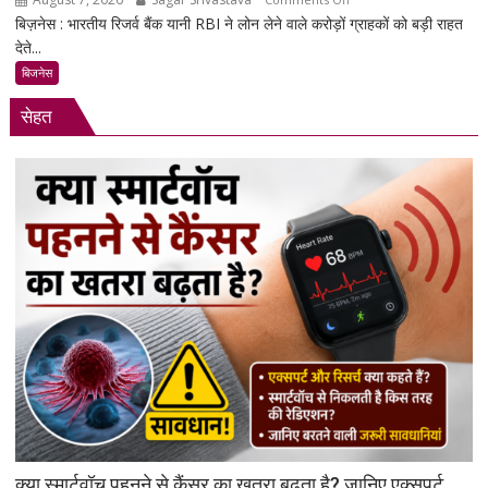
बिज़नेस : भारतीय रिजर्व बैंक यानी RBI ने लोन लेने वाले करोड़ों ग्राहकों को बड़ी राहत
RBI
देते...
का
बड़ा
बिजनेस
फैसला:
सेहत
लोन
न
चुकाने
पर
बैंक
नहीं
कर
सकेंगे
आपका
मोबाइल-
लैपटॉप
लॉक,
1
जनवरी
2027
से
क्या स्मार्टवॉच पहनने से कैंसर का खतरा बढ़ता है? जानिए एक्सपर्ट