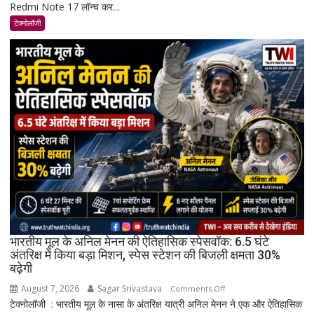
Redmi Note 17 लॉन्च कर...
Note
17
टेक्नोलॉजी
भारत
में
लॉन्च:
8,000mAh
बैटरी,
120Hz
AMOLED
डिस्प्ले
और
Snapdragon
4
Gen
4
के
भारतीय मूल के अनिल मेनन की ऐतिहासिक स्पेसवॉक: 6.5 घंटे
साथ
अंतरिक्ष में किया बड़ा मिशन, स्पेस स्टेशन की बिजली क्षमता 30%
बढ़ेगी
मिड-
रेंज
August 7, 2026
Sagar Srivastava
on
Comments Off
में
टेक्नोलॉजी : भारतीय मूल के नासा के अंतरिक्ष यात्री अनिल मेनन ने एक और ऐतिहासिक
भारतीय