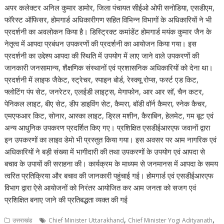
A
o
a
dI
st
t
c
Li
अपर कलेक्टर अनिल कुमार डामोर, जिला पंचायत सीईओ ओपी सनोडिया, एसडीएम,
फॉरेस्ट ऑफिसर, होमगार्ड अधिकारीगण सहित विभिन्न विभागों के अधिकारियों ने भी
p
o
m
n
h
n
प्रदर्शनी का अवलोकन किया है। डिस्ट्रिक्ट कमांडेंट होमगार्ड मयंक कुमार जैन के
p
k
at
k
नेतृत्व में आपदा प्रबंधन उपकरणों की प्रदर्शनी का आयोजन किया गया। इस
प्रदर्शनी का उद्देश्य आपदा की स्थिति में उपयोग में लाए जाने वाले उपकरणों की
जानकारी जनसामान्य, शैक्षणिक संस्थानों एवं प्रशासनिक अधिकारियों को देना था।
प्रदर्शनी में लाइफ जैकेट, स्ट्रेचर, स्पाइन बोर्ड, रेस्क्यू रोप्स, फर्स्ट एड किट,
फ्लोटिंग पंप सेट, जनरेटर, एलईडी लाइट्स, मेगाफोन, आर आर सॉ, चैन कटर,
पेनिकल लाइट, बीए सेट, डीप डाइविंग सेट, कैमरा, बॉडी वॉर्न कैमरा, स्नेक कैचर,
एमएफआर किट, सोनार, आस्का लाइट, ड्रिल मशीन, कैराबिन, हेलमेट, गम बूट एवं
अन्य आधुनिक उपकरण प्रदर्शित किए गए। प्रशिक्षित एसडीईआरएफ जवानों द्वारा
इन उपकरणों का लाइव डेमो भी प्रस्तुत किया गया। इस अवसर पर आम नागरिक एवं
अधिकारियों ने बड़ी संख्या में भागीदारी की तथा उपकरणों के उपयोग एवं आपदा से
बचाव के उपायों की सराहना की। कार्यक्रम के माध्यम से जनमानस में आपदा के समय
त्वरित प्रतिक्रिया और बचाव की जानकारी पहुंचाई गई। होमगार्ड एवं एसडीईआरएफ
विभाग द्वारा ऐसे आयोजनों को निरंतर आयोजित कर आम जनता को सजग एवं
प्रशिक्षित बनाए जाने की प्रतिबद्धता व्यक्त की गई
,
,
उत्तराखंड
Chief Minister Uttarakhand
Chief Minister Yogi Adityanath