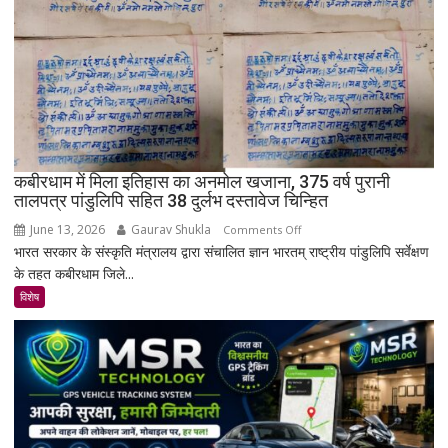
क्यों
नहीं
बसा
राजस्थान
का
सबसे
रहस्यमयी
गांव?
कबीरधाम में मिला इतिहास का अनमोल खजाना, 375 वर्ष पुरानी
तालपत्र पांडुलिपि सहित 38 दुर्लभ दस्तावेज चिन्हित
June 13, 2026
Gaurav Shukla
on
Comments Off
भारत सरकार के संस्कृति मंत्रालय द्वारा संचालित ज्ञान भारतम् राष्ट्रीय पांडुलिपि सर्वेक्षण
कबीरधाम
के तहत कबीरधाम जिले...
में
मिला
विशेष
इतिहास
का
अनमोल
खजाना,
375
वर्ष