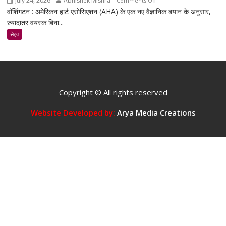
July 24, 2026
Abhishek Mishra
Comments Off
है
वॉशिंगटन : अमेरिकन हार्ट एसोसिएशन (AHA) के एक नए वैज्ञानिक बयान के अनुसार,
स्टडी
ज़्यादातर वयस्क बिना...
के
मुताबिक,
सेहत
ज़्यादातर
वयस्कों
के
लिए
दिन
Copyright © All rights reserved
में
5
Website Developed by:
Arya Media Creations
कप
तक
कॉफ़ी
पीना
सुरक्षित