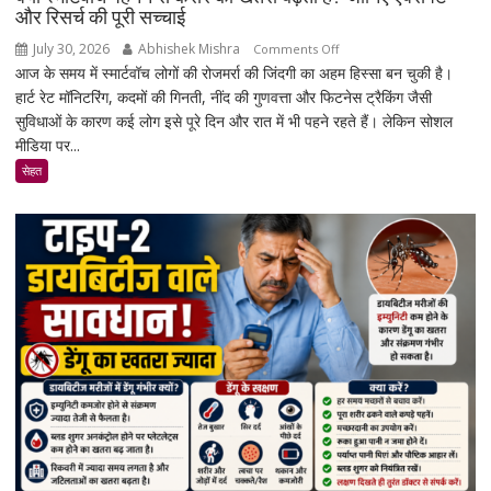
लागू
और रिसर्च की पूरी सच्चाई
होंगे
July 30, 2026
Abhishek Mishra
on
Comments Off
नए
आज के समय में स्मार्टवॉच लोगों की रोजमर्रा की जिंदगी का अहम हिस्सा बन चुकी है।
क्या
नियम
हार्ट रेट मॉनिटरिंग, कदमों की गिनती, नींद की गुणवत्ता और फिटनेस ट्रैकिंग जैसी
स्मार्टवॉच
सुविधाओं के कारण कई लोग इसे पूरे दिन और रात में भी पहने रहते हैं। लेकिन सोशल
पहनने
मीडिया पर...
से
कैंसर
सेहत
का
खतरा
बढ़ता
है?
जानिए
एक्सपर्ट
और
रिसर्च
की
पूरी
सच्चाई