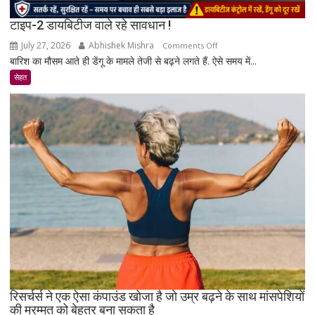
टाइप-2 डायबिटीज वाले रहे सावधान !
July 27, 2026
Abhishek Mishra
on
Comments Off
बारिश का मौसम आते ही डेंगू के मामले तेजी से बढ़ने लगते हैं. ऐसे समय में...
टाइप-2
डायबिटीज
सेहत
वाले
रहे
सावधान
!
रिसर्चर्स ने एक ऐसा कंपाउंड खोजा है जो उम्र बढ़ने के साथ मांसपेशियों
की मरम्मत को बेहतर बना सकता है