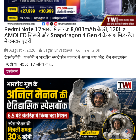
Redmi Note 17 भारत में लॉन्च: 8,000mAh बैटरी, 120Hz
AMOLED डिस्प्ले और Snapdragon 4 Gen 4 के साथ मिड-रेंज
में दमदार एंट्री
August 7, 2026
Sagar Srivastava
on
Comments Off
टेक्नोलॉजी : शाओमी ने भारतीय स्मार्टफोन बाजार में अपना नया मिड-रेंज स्मार्टफोन
Redmi
Redmi Note 17 लॉन्च कर...
Note
17
टेक्नोलॉजी
भारत
में
लॉन्च:
8,000mAh
बैटरी,
120Hz
AMOLED
डिस्प्ले
और
Snapdragon