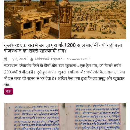
बड़ा
मिशन,
स्पेस
स्टेशन
की
बिजली
क्षमता
कुलधरा: एक रात में उजड़ा पूरा गाँव! 200 साल बाद भी क्यों नहीं बसा
30%
राजस्थान का सबसे रहस्यमयी गांव?
बढ़ेगी
July 2, 2026
Abhishek Tripathi
on
Comments Off
राजस्थान: जैसलमेर जिले के बीचों-बीच बसा कुलधरा… एक ऐसा गांव, जो पिछले करीब
कुलधरा:
200 वर्षों से वीरान है। टूटे हुए मकान, सुनसान गलियां और चारों ओर फैला सन्नाटा आज
एक
भी इस जगह को रहस्य से भर देता है। आखिर ऐसा क्या हुआ कि एक समृद्ध और खुशहाल
रात
गांव...
में
उजड़ा
विशेष
पूरा
गाँव!
200
साल
बाद
भी