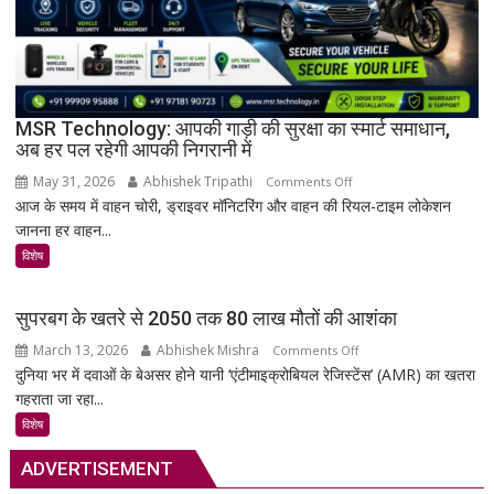
पुरानी
तालपत्र
पांडुलिपि
सहित
38
दुर्लभ
MSR Technology: आपकी गाड़ी की सुरक्षा का स्मार्ट समाधान,
अब हर पल रहेगी आपकी निगरानी में
दस्तावेज
चिन्हित
May 31, 2026
Abhishek Tripathi
on
Comments Off
आज के समय में वाहन चोरी, ड्राइवर मॉनिटरिंग और वाहन की रियल-टाइम लोकेशन
MSR
जानना हर वाहन...
Technology:
आपकी
विशेष
गाड़ी
की
सुपरबग के खतरे से 2050 तक 80 लाख मौतों की आशंका
सुरक्षा
March 13, 2026
Abhishek Mishra
on
Comments Off
का
दुनिया भर में दवाओं के बेअसर होने यानी ‘एंटीमाइक्रोबियल रेजिस्टेंस’ (AMR) का खतरा
सुपरबग
स्मार्ट
गहराता जा रहा...
के
समाधान,
खतरे
अब
विशेष
से
हर
ADVERTISEMENT
2050
पल