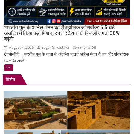
4
Gen
4
के
भारतीय मूल के अनिल मेनन की ऐतिहासिक स्पेसवॉक: 6.5 घंटे
साथ
अंतरिक्ष में किया बड़ा मिशन, स्पेस स्टेशन की बिजली क्षमता 30%
बढ़ेगी
मिड-
रेंज
August 7, 2026
Sagar Srivastava
on
Comments Off
में
टेक्नोलॉजी : भारतीय मूल के नासा के अंतरिक्ष यात्री अनिल मेनन ने एक और ऐतिहासिक
भारतीय
दमदार
उपलब्धि अपने...
मूल
एंट्री
के
राज्य
अनिल
विशेष
मेनन
की
ऐतिहासिक
स्पेसवॉक:
6.5
घंटे
अंतरिक्ष
में
किया