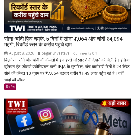
सोना-चांदी फिर चमके: 5 दिनों में सोना ₹7,064 और चांदी ₹14,094
महंगी, रिकॉर्ड स्तर के करीब पहुंचे दाम
August 8, 2026
Sagar Srivastava
on
Comments Off
बिज़नेस : सोने और चांदी की कीमतों में इस हफ्ते जोरदार तेजी देखने को मिली है। इंडिया
सोना-
बुलियन एंड ज्वेलर्स एसोसिएशन यानी IBJA के मुताबिक, पांच कारोबारी दिनों में 24 कैरेट
चांदी
सोने की कीमत 10 ग्राम पर ₹7,064 बढ़कर करीब ₹1.49 लाख पहुंच गई है। वहीं
फिर
चांदी की कीमत...
चमके:
5
बिजनेस
दिनों
में
सोना
₹7,064
और
चांदी
₹14,094