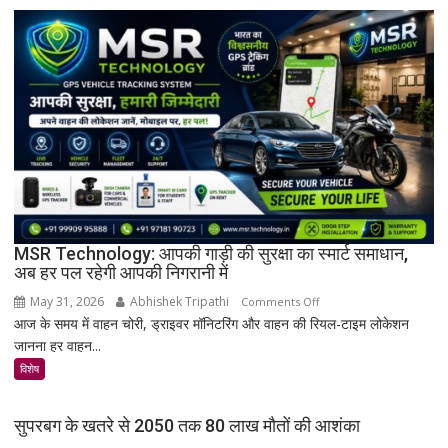
इतिहास
का
अनमोल
खजाना,
375
वर्ष
पुरानी
तालपत्र
पांडुलिपि
सहित
38
दुर्लभ
MSR Technology: आपकी गाड़ी की सुरक्षा का स्मार्ट समाधान,
अब हर पल रहेगी आपकी निगरानी में
दस्तावेज
चिन्हित
May 31, 2026
Abhishek Tripathi
on
Comments Off
आज के समय में वाहन चोरी, ड्राइवर मॉनिटरिंग और वाहन की रियल-टाइम लोकेशन
MSR
जानना हर वाहन...
Technology:
आपकी
विशेष
गाड़ी
की
सुपरबग के खतरे से 2050 तक 80 लाख मौतों की आशंका
सुरक्षा