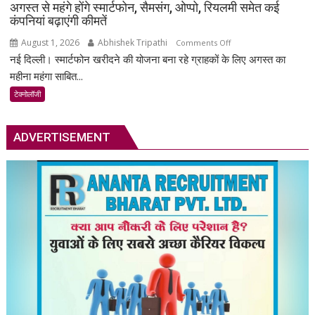
अगस्त से महंगे होंगे स्मार्टफोन, सैमसंग, ओप्पो, रियलमी समेत कई
कंपनियां बढ़ाएंगी कीमतें
August 1, 2026
Abhishek Tripathi
on
Comments Off
नई दिल्ली। स्मार्टफोन खरीदने की योजना बना रहे ग्राहकों के लिए अगस्त का
अगस्त
से
महीना महंगा साबित...
महंगे
टेक्नोलॉजी
होंगे
स्मार्टफोन,
सैमसंग,
ADVERTISEMENT
ओप्पो,
रियलमी
समेत
कई
कंपनियां
बढ़ाएंगी
कीमतें