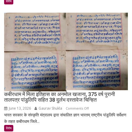
उजड़ा
विशेष
पूरा
गाँव!
200
साल
बाद
भी
क्यों
नहीं
बसा
राजस्थान
का
सबसे
रहस्यमयी
गांव?
कबीरधाम में मिला इतिहास का अनमोल खजाना, 375 वर्ष पुरानी
तालपत्र पांडुलिपि सहित 38 दुर्लभ दस्तावेज चिन्हित
June 13, 2026
Gaurav Shukla
on
Comments Off
भारत सरकार के संस्कृति मंत्रालय द्वारा संचालित ज्ञान भारतम् राष्ट्रीय पांडुलिपि सर्वेक्षण
कबीरधाम
के तहत कबीरधाम जिले...
में
मिला
विशेष