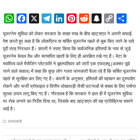
W
F
X
T
Li
Pi
R
S
C
S
h
ac
el
n
nt
e
n
o
h
यूजरनेम सुविधा को लेकर सरकार के सख्त रुख के बीच व्हाट्सएप ने अपनी सफाई
at
e
e
k
er
d
a
p
ar
पेश करते हुए कहा है कि लोकप्रिय या चर्चित यूजरनेम पहले से बुक किए जाने के दावे
s
b
gr
e
e
di
p
y
e
पूरी तरह निराधार हैं। कंपनी ने स्पष्ट किया कि सार्वजनिक हस्तियों के नाम से जुड़े
A
o
a
dI
st
t
c
Li
यूजरनेम केवल वैध और सत्यापित खातों के लिए ही आरक्षित रखे गए हैं। मेटा के
स्वामित्व वाले मैसेजिंग प्लेटफॉर्म ने बृहस्पतिवार को जारी एक एफएक्यू (अक्सर पूछे
p
o
m
n
h
n
जाने वाले सवाल) में कहा कि कुछ लोग गलत जानकारी फैला रहे हैं कि चर्चित यूजरनेम
p
k
at
k
पहले से सुरक्षित कर लिए गए हैं। कंपनी के अनुसार, हस्तियों की पहचान का दुरुपयोग
रोकने और फर्जी प्रोफाइल व वित्तीय धोखाधड़ी जैसी घटनाओं से बचाव के लिए पर्याप्त
सुरक्षा उपाय लागू किए गए हैं। गौरतलब है कि सरकार ने हाल ही में यूजरनेम सुविधा
पर रोक लगाने का निर्देश दिया था, जिसके बाद व्हाट्सएप की यह प्रतिक्रिया सामने
आई है।
टेक्नोलॉजी
Post