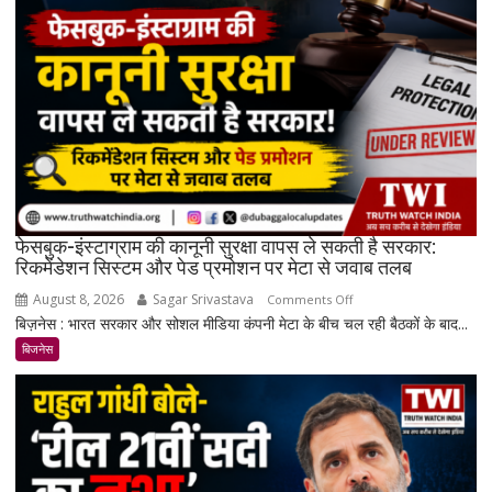
महंगी,
रिकॉर्ड
स्तर
के
करीब
पहुंचे
दाम
फेसबुक-इंस्टाग्राम की कानूनी सुरक्षा वापस ले सकती है सरकार:
रिकमेंडेशन सिस्टम और पेड प्रमोशन पर मेटा से जवाब तलब
August 8, 2026
Sagar Srivastava
on
Comments Off
बिज़नेस : भारत सरकार और सोशल मीडिया कंपनी मेटा के बीच चल रही बैठकों के बाद...
फेसबुक-
इंस्टाग्राम
बिजनेस
की
कानूनी
सुरक्षा
वापस
ले
सकती