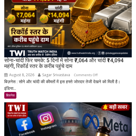
सोना-चांदी फिर चमके: 5 दिनों में सोना ₹7,064 और चांदी ₹14,094
महंगी, रिकॉर्ड स्तर के करीब पहुंचे दाम
August 8, 2026
Sagar Srivastava
on
Comments Off
बिज़नेस : सोने और चांदी की कीमतों में इस हफ्ते जोरदार तेजी देखने को मिली है।
सोना-
इंडिया...
चांदी
फिर
बिजनेस
चमके:
5
दिनों
में
सोना
₹7,064