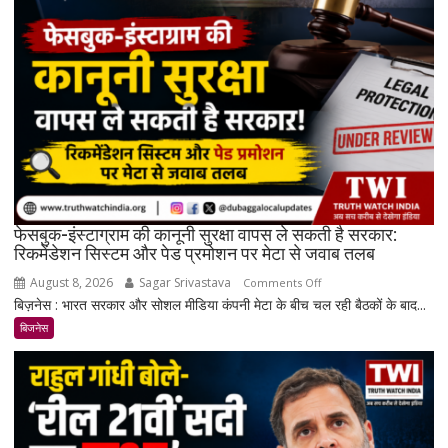
और
चांदी
₹14,094
महंगी,
रिकॉर्ड
स्तर
के
करीब
पहुंचे
दाम
फेसबुक-इंस्टाग्राम की कानूनी सुरक्षा वापस ले सकती है सरकार:
रिकमेंडेशन सिस्टम और पेड प्रमोशन पर मेटा से जवाब तलब
August 8, 2026
Sagar Srivastava
on
Comments Off
बिज़नेस : भारत सरकार और सोशल मीडिया कंपनी मेटा के बीच चल रही बैठकों के बाद...
फेसबुक-
इंस्टाग्राम
बिजनेस
की
कानूनी
सुरक्षा
वापस
ले