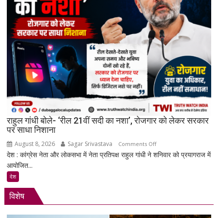
सकती
है
सरकार:
रिकमेंडेशन
सिस्टम
और
पेड
प्रमोशन
पर
मेटा
से
राहुल गांधी बोले- ‘रील 21वीं सदी का नशा’, रोजगार को लेकर सरकार
जवाब
पर साधा निशाना
तलब
August 8, 2026
Sagar Srivastava
on
Comments Off
देश : कांग्रेस नेता और लोकसभा में नेता प्रतिपक्ष राहुल गांधी ने शनिवार को प्रयागराज में
राहुल
आयोजित...
गांधी
बोले-
देश
‘रील
विशेष
21वीं
सदी