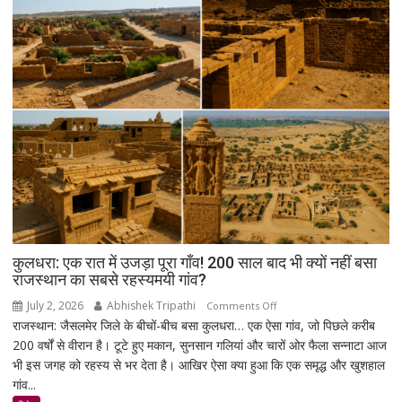
का
नशा’,
रोजगार
को
लेकर
सरकार
पर
साधा
निशाना
कुलधरा: एक रात में उजड़ा पूरा गाँव! 200 साल बाद भी क्यों नहीं बसा
राजस्थान का सबसे रहस्यमयी गांव?
July 2, 2026
Abhishek Tripathi
on
Comments Off
राजस्थान: जैसलमेर जिले के बीचों-बीच बसा कुलधरा… एक ऐसा गांव, जो पिछले करीब
कुलधरा:
200 वर्षों से वीरान है। टूटे हुए मकान, सुनसान गलियां और चारों ओर फैला सन्नाटा आज
एक
भी इस जगह को रहस्य से भर देता है। आखिर ऐसा क्या हुआ कि एक समृद्ध और खुशहाल
रात
गांव...
में