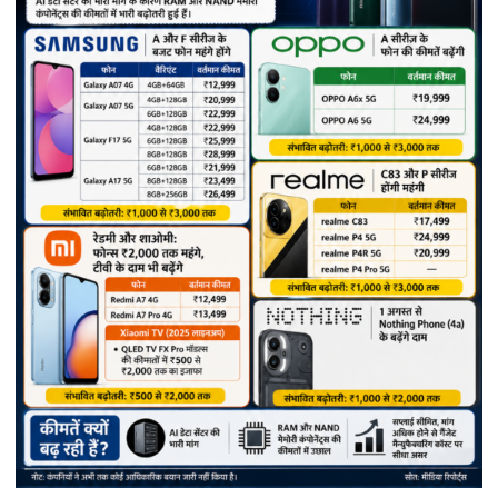
स्टार
रेटिंग,
नेटवर्क
सुधारने
में
मिलेगी
मदद