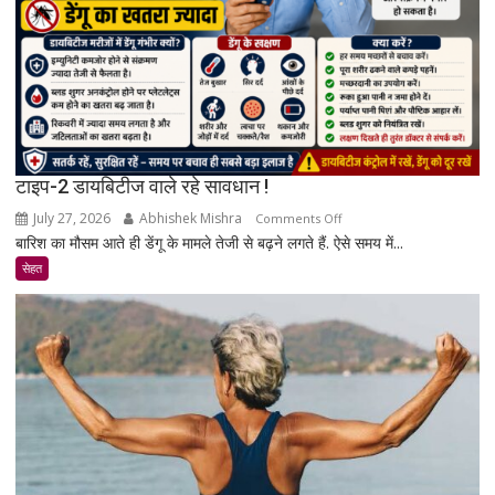
रिसर्च
की
पूरी
सच्चाई
टाइप-2 डायबिटीज वाले रहे सावधान !
July 27, 2026
Abhishek Mishra
on
Comments Off
बारिश का मौसम आते ही डेंगू के मामले तेजी से बढ़ने लगते हैं. ऐसे समय में...
टाइप-2
डायबिटीज
सेहत
वाले
रहे
सावधान
!