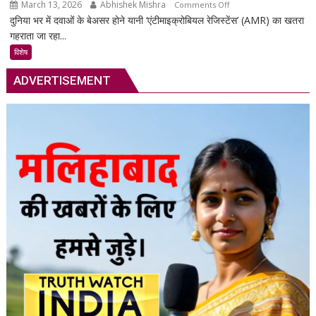
March 13, 2026
Abhishek Mishra
on
Comments Off
का
दुनिया भर में दवाओं के बेअसर होने यानी ‘एंटीमाइक्रोबियल रेजिस्टेंस’ (AMR) का खतरा
सुपरबग
स्मार्ट
गहराता जा रहा...
के
समाधान,
खतरे
अब
विशेष
से
हर
ADVERTISEMENT
2050
पल
तक
रहेगी
80
आपकी
लाख
निगरानी
मौतों
में
की
आशंका