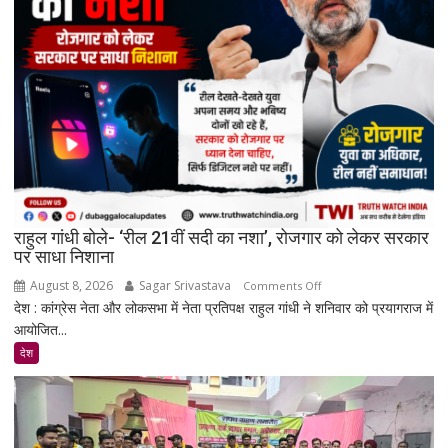
है
सरकार:
रिकमेंडेशन
सिस्टम
और
पेड
प्रमोशन
पर
मेटा
से
राहुल गांधी बोले- ‘रील 21वीं सदी का नशा’, रोजगार को लेकर सरकार
जवाब
पर साधा निशाना
तलब
August 8, 2026
Sagar Srivastava
on
Comments Off
देश : कांग्रेस नेता और लोकसभा में नेता प्रतिपक्ष राहुल गांधी ने शनिवार को प्रयागराज में
राहुल
आयोजित...
गांधी
बोले-
देश
‘रील
21वीं
सदी
का