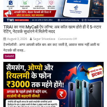
Snapdragon
4
Gen
4
के
TRAI का नया MyCall ऐप लॉन्च: अब कॉल खत्म होते ही दें 5-स्टार
साथ
रेटिंग, नेटवर्क सुधारने में मिलेगी मदद
मिड-
रेंज
August 3, 2026
Sagar Srivastava
on
Comments Off
में
टेक्नोलॉजी : अगर आपकी कॉल बार-बार कट जाती है, आवाज साफ नहीं आती या
TRAI
दमदार
का
नेटवर्क की वजह...
एंट्री
नया
टेक्नोलॉजी
MyCall
ऐप
लॉन्च:
अब
कॉल
खत्म
होते
ही
दें
5-