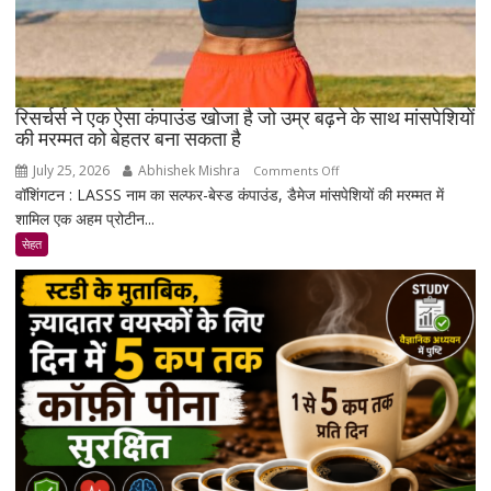
रिसर्चर्स ने एक ऐसा कंपाउंड खोजा है जो उम्र बढ़ने के साथ मांसपेशियों
की मरम्मत को बेहतर बना सकता है
July 25, 2026
Abhishek Mishra
on
Comments Off
वॉशिंगटन : LASSS नाम का सल्फर-बेस्ड कंपाउंड, डैमेज मांसपेशियों की मरम्मत में
रिसर्चर्स
शामिल एक अहम प्रोटीन...
ने
एक
सेहत
ऐसा
कंपाउंड
खोजा
है
जो
उम्र
बढ़ने
के
साथ
मांसपेशियों