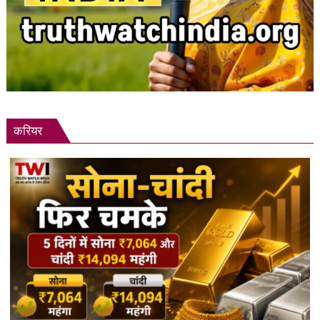
करियर