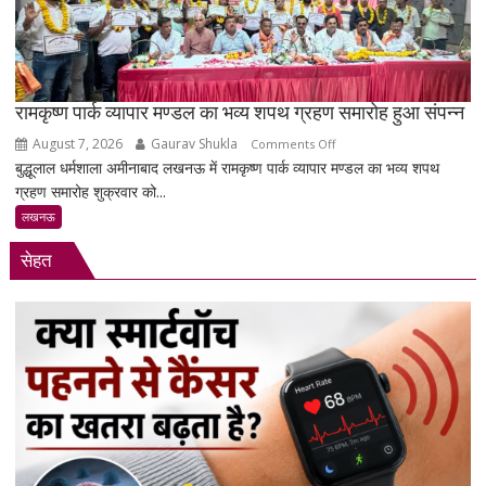
नशा’,
रोजगार
को
लेकर
सरकार
रामकृष्ण पार्क व्यापार मण्डल का भव्य शपथ ग्रहण समारोह हुआ संपन्न
पर
August 7, 2026
Gaurav Shukla
on
Comments Off
साधा
बुद्धूलाल धर्मशाला अमीनाबाद लखनऊ में रामकृष्ण पार्क व्यापार मण्डल का भव्य शपथ
रामकृष्ण
निशाना
ग्रहण समारोह शुक्रवार को...
पार्क
व्यापार
लखनऊ
मण्डल
सेहत
का
भव्य
शपथ
ग्रहण
समारोह
हुआ
संपन्न