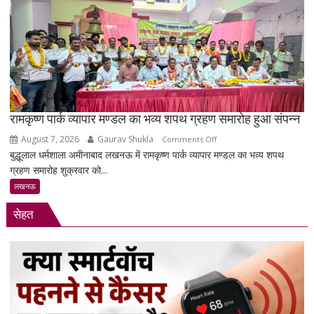
21वीं
सदी
का
नशा’,
रोजगार
को
लेकर
सरकार
रामकृष्ण पार्क व्यापार मण्डल का भव्य शपथ ग्रहण समारोह हुआ संपन्न
पर
August 7, 2026
Gaurav Shukla
on
Comments Off
साधा
बुद्धूलाल धर्मशाला अमीनाबाद लखनऊ में रामकृष्ण पार्क व्यापार मण्डल का भव्य शपथ
रामकृष्ण
निशाना
ग्रहण समारोह शुक्रवार को...
पार्क
व्यापार
लखनऊ
मण्डल
सेहत
का
भव्य
शपथ
ग्रहण
समारोह
हुआ
संपन्न