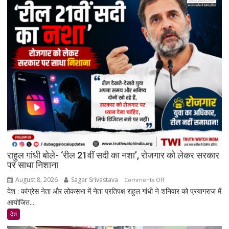
वापस
ले
सकती
है
सरकार:
रिकमेंडेशन
सिस्टम
और
पेड
प्रमोशन
पर
मेटा
से
राहुल गांधी बोले- ‘रील 21वीं सदी का नशा’, रोजगार को लेकर सरकार
जवाब
पर साधा निशाना
तलब
August 8, 2026
Sagar Srivastava
on
Comments Off
देश : कांग्रेस नेता और लोकसभा में नेता प्रतिपक्ष राहुल गांधी ने शनिवार को प्रयागराज में
राहुल
आयोजित...
गांधी
बोले-
देश
‘रील