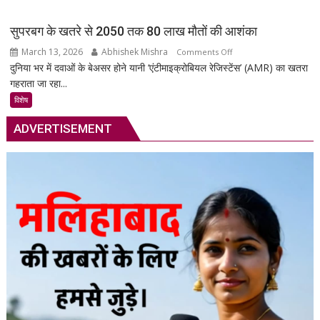
गाड़ी
की
सुपरबग के खतरे से 2050 तक 80 लाख मौतों की आशंका
सुरक्षा
March 13, 2026
Abhishek Mishra
on
Comments Off
का
दुनिया भर में दवाओं के बेअसर होने यानी ‘एंटीमाइक्रोबियल रेजिस्टेंस’ (AMR) का खतरा
सुपरबग
स्मार्ट
गहराता जा रहा...
के
समाधान,
खतरे
अब
विशेष
से
हर
ADVERTISEMENT
2050
पल
तक
रहेगी
80
आपकी
लाख
निगरानी
मौतों
में
की
आशंका