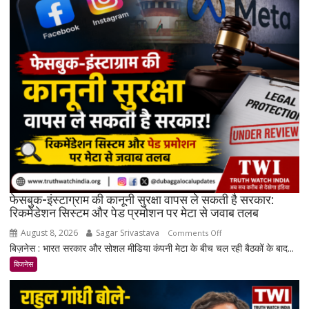
और
चांदी
₹14,094
महंगी,
रिकॉर्ड
स्तर
के
करीब
पहुंचे
दाम
फेसबुक-इंस्टाग्राम की कानूनी सुरक्षा वापस ले सकती है सरकार:
रिकमेंडेशन सिस्टम और पेड प्रमोशन पर मेटा से जवाब तलब
August 8, 2026
Sagar Srivastava
on
Comments Off
बिज़नेस : भारत सरकार और सोशल मीडिया कंपनी मेटा के बीच चल रही बैठकों के बाद...
फेसबुक-
इंस्टाग्राम
बिजनेस
की
कानूनी
सुरक्षा