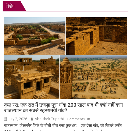
‘रील
विशेष
21वीं
सदी
का
नशा’,
रोजगार
को
लेकर
सरकार
पर
साधा
निशाना
कुलधरा: एक रात में उजड़ा पूरा गाँव! 200 साल बाद भी क्यों नहीं बसा
राजस्थान का सबसे रहस्यमयी गांव?
July 2, 2026
Abhishek Tripathi
on
Comments Off
राजस्थान: जैसलमेर जिले के बीचों-बीच बसा कुलधरा… एक ऐसा गांव, जो पिछले करीब
कुलधरा: