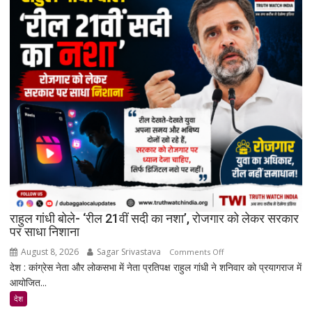
सुरक्षा
वापस
ले
सकती
है
सरकार:
रिकमेंडेशन
सिस्टम
और
पेड
प्रमोशन
पर
मेटा
से
राहुल गांधी बोले- ‘रील 21वीं सदी का नशा’, रोजगार को लेकर सरकार
जवाब
पर साधा निशाना
तलब
August 8, 2026
Sagar Srivastava
on
Comments Off
देश : कांग्रेस नेता और लोकसभा में नेता प्रतिपक्ष राहुल गांधी ने शनिवार को प्रयागराज में
राहुल
आयोजित...
गांधी
बोले-
देश