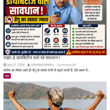
जानिए
एक्सपर्ट
और
रिसर्च
की
पूरी
सच्चाई
टाइप-2 डायबिटीज वाले रहे सावधान !
July 27, 2026
Abhishek Mishra
on
Comments Off
बारिश का मौसम आते ही डेंगू के मामले तेजी से बढ़ने लगते हैं. ऐसे समय में...
टाइप-2
डायबिटीज
सेहत
वाले
रहे
सावधान
!