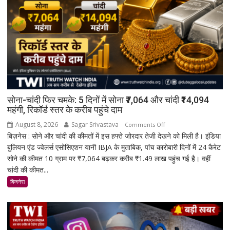
सोना-चांदी फिर चमके: 5 दिनों में सोना ₹7,064 और चांदी ₹14,094
महंगी, रिकॉर्ड स्तर के करीब पहुंचे दाम
August 8, 2026
Sagar Srivastava
on
Comments Off
बिज़नेस : सोने और चांदी की कीमतों में इस हफ्ते जोरदार तेजी देखने को मिली है। इंडिया
सोना-
बुलियन एंड ज्वेलर्स एसोसिएशन यानी IBJA के मुताबिक, पांच कारोबारी दिनों में 24 कैरेट
चांदी
सोने की कीमत 10 ग्राम पर ₹7,064 बढ़कर करीब ₹1.49 लाख पहुंच गई है। वहीं
फिर
चांदी की कीमत...
चमके:
5
बिजनेस
दिनों
में
सोना
₹7,064