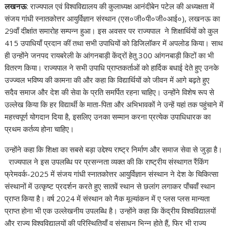
लखनऊ
: राज्यपाल एवं विश्वविद्यालय की कुलाध्यक्ष आनंदीबेन पटेल की अध्यक्षता में
at
e
e
k
er
d
a
p
ar
संजय गांधी स्नातकोत्तर आयुर्विज्ञान संस्थान (एस०जी०पी०जी०आई०), लखनऊ का
s
b
gr
e
e
di
p
y
e
29वाँ दीक्षांत समारोह सम्पन्न हुआ। इस अवसर पर राज्यपाल ने शिक्षार्थियों को कुल
A
o
a
dI
st
t
c
Li
415 उपाधियाँ प्रदान कीं तथा सभी उपाधियों को डिजिलॉकर में अपलोड किया। साथ
ही उन्होंने जनपद रायबरेली के आंगनबाड़ी केंद्रों हेतु 300 आंगनबाड़ी किटों का भी
p
o
m
n
h
n
वितरण किया। राज्यपाल ने सभी उपाधि प्राप्तकर्ताओं को हार्दिक बधाई देते हुए उनके
p
k
at
k
उज्ज्वल भविष्य की कामना की और कहा कि विद्यार्थियों को जीवन में आगे बढ़ते हुए
सदैव समाज और देश की सेवा के प्रति समर्पित रहना चाहिए। उन्होंने विशेष रूप से
उल्लेख किया कि हर विद्यार्थी के माता-पिता और अभिभावकों ने उन्हें यहां तक पहुंचाने में
महत्त्वपूर्ण योगदान दिया है, इसलिए उनका सम्मान करना प्रत्येक उपाधिधारक का
प्रथम कर्तव्य होना चाहिए।
उन्होंने कहा कि शिक्षा का सबसे बड़ा उद्देश्य राष्ट्र निर्माण और समाज सेवा से जुड़ा है।
राज्यपाल ने इस उपलब्धि पर प्रसन्नता व्यक्त की कि राष्ट्रीय संस्थागत रैंकिंग
फ्रेमवर्क-2025 में संजय गांधी स्नातकोत्तर आयुर्विज्ञान संस्थान ने देश के चिकित्सा
संस्थानों में उत्कृष्ट प्रदर्शन करते हुए सातवें स्थान से छलांग लगाकर पाँचवाँ स्थान
प्राप्त किया है। वर्ष 2024 में संस्थान को नैक मूल्यांकन में ए प्लस प्लस मान्यता
प्राप्त होना भी एक उल्लेखनीय उपलब्धि है। उन्होंने कहा कि केंद्रीय विश्वविद्यालयों
और राज्य विश्वविद्यालयों की परिस्थितियाँ व संसाधन भिन्न होते हैं, फिर भी राज्य