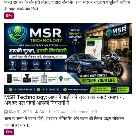
भारत सरकार के संस्कृति मंत्रालय द्वारा संचालित ज्ञान भारतम् राष्ट्रीय पांडुलिपि सर्वेक्षण
कबीरधाम
के तहत कबीरधाम जिले...
में
मिला
विशेष
इतिहास
का
अनमोल
खजाना,
375
वर्ष
पुरानी
तालपत्र
पांडुलिपि
सहित
38
दुर्लभ
MSR Technology: आपकी गाड़ी की सुरक्षा का स्मार्ट समाधान,
अब हर पल रहेगी आपकी निगरानी में
दस्तावेज
चिन्हित
May 31, 2026
Abhishek Tripathi
on
Comments Off
आज के समय में वाहन चोरी, ड्राइवर मॉनिटरिंग और वाहन की रियल-टाइम लोकेशन
MSR
जानना हर वाहन...
Technology:
आपकी
विशेष