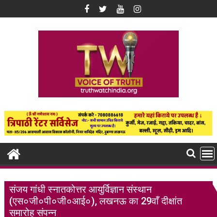
Skip
to
content
संजय गांधी स्नातकोत्तर आयुर्विज्ञान संस्थान
(एस०जी०पी०जी०आई०), लखनऊ का 29वाँ दीक्षांत
समारोह संपन्न