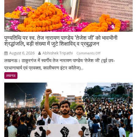
पुण्यतिथि पर स्व. तेज नारायण पाण्डेय ‘तेजेश जी’ को भावभीनी
श्रद्धांजलि, बड़ी संख्या में जुटे शिक्षाविद् व प्रबुद्धजन
August 6, 2026
Abhishek Tripathi
on
Comments Off
लखनऊ। ठाकुरगंज में स्वर्गीय तेज नारायण पाण्डेय ‘तेजेश जी’ (पूर्व उप-
पुण्यतिथि
पर
प्रधानाचार्य एवं प्रवक्ता, कालीचरण इंटर कॉलेज)...
स्व.
लखनऊ
तेज
नारायण
पाण्डेय
‘तेजेश
जी’
को
भावभीनी
श्रद्धांजलि,
बड़ी