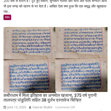
200 वर्षों से वीरान है। टूटे हुए मकान, सुनसान गलियां और चारों ओर फैला सन्नाटा आज
एक
भी इस जगह को रहस्य से भर देता है। आखिर ऐसा क्या हुआ कि एक समृद्ध और खुशहाल
रात
गांव...
में
उजड़ा
विशेष
पूरा
गाँव!
200
साल
बाद
भी
क्यों
नहीं
बसा
राजस्थान
का
सबसे
रहस्यमयी
गांव?
कबीरधाम में मिला इतिहास का अनमोल खजाना, 375 वर्ष पुरानी
तालपत्र पांडुलिपि सहित 38 दुर्लभ दस्तावेज चिन्हित
June 13, 2026
Gaurav Shukla
on
Comments Off