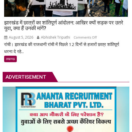
संख्या
में
जुटे
झारखंड में छात्रों का शांतिपूर्ण आंदोलन: आखिर क्यों सड़क पर उतरे
शिक्षाविद्
युवा, क्या हैं उनकी मांगें?
व
प्रबुद्धजन
August 5, 2026
Abhishek Tripathi
on
Comments Off
रांची। झारखंड की राजधानी रांची में पिछले 12 दिनों से हजारों छात्र शांतिपूर्ण
झारखंड
में
धरना दे रहे...
छात्रों
लखनऊ
का
शांतिपूर्ण
आंदोलन:
ADVERTISEMENT
आखिर
क्यों
सड़क
पर
उतरे
युवा,
क्या
हैं