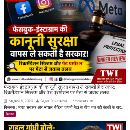
में
सोना
₹7,064
और
चांदी
₹14,094
महंगी,
रिकॉर्ड
स्तर
के
करीब
पहुंचे
दाम
फेसबुक-इंस्टाग्राम की कानूनी सुरक्षा वापस ले सकती है सरकार:
रिकमेंडेशन सिस्टम और पेड प्रमोशन पर मेटा से जवाब तलब
August 8, 2026
Sagar Srivastava
on
Comments Off
बिज़नेस : भारत सरकार और सोशल मीडिया कंपनी मेटा के बीच चल रही बैठकों के बाद...
फेसबुक-
इंस्टाग्राम
बिजनेस
की
कानूनी