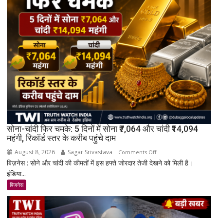
सोना-चांदी फिर चमके: 5 दिनों में सोना ₹7,064 और चांदी ₹14,094
महंगी, रिकॉर्ड स्तर के करीब पहुंचे दाम
August 8, 2026
Sagar Srivastava
on
Comments Off
बिज़नेस : सोने और चांदी की कीमतों में इस हफ्ते जोरदार तेजी देखने को मिली है।
सोना-
इंडिया...
चांदी
फिर
बिजनेस
चमके:
5
दिनों