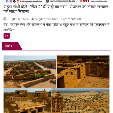
से
राहुल गांधी बोले- ‘रील 21वीं सदी का नशा’, रोजगार को लेकर सरकार
जवाब
पर साधा निशाना
तलब
August 8, 2026
Sagar Srivastava
on
Comments Off
देश : कांग्रेस नेता और लोकसभा में नेता प्रतिपक्ष राहुल गांधी ने शनिवार को प्रयागराज में
राहुल
आयोजित...
गांधी
बोले-
देश
‘रील
विशेष
21वीं
सदी
का
नशा’,
रोजगार
को
लेकर
सरकार
पर
साधा
निशाना