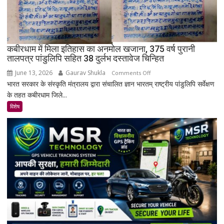
राजस्थान
का
सबसे
रहस्यमयी
गांव?
कबीरधाम में मिला इतिहास का अनमोल खजाना, 375 वर्ष पुरानी
तालपत्र पांडुलिपि सहित 38 दुर्लभ दस्तावेज चिन्हित
June 13, 2026
Gaurav Shukla
on
Comments Off
भारत सरकार के संस्कृति मंत्रालय द्वारा संचालित ज्ञान भारतम् राष्ट्रीय पांडुलिपि सर्वेक्षण
कबीरधाम
के तहत कबीरधाम जिले...
में
मिला
विशेष
इतिहास
का
अनमोल
खजाना,
375
वर्ष
पुरानी
तालपत्र
पांडुलिपि
सहित