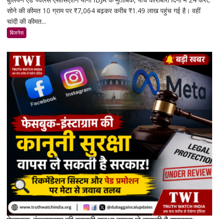
सोने की कीमत 10 ग्राम पर ₹7,064 बढ़कर करीब ₹1.49 लाख पहुंच गई है। वहीं
फिर
चांदी की कीमत...
चमके:
5
बिजनेस
दिनों
में
सोना
₹7,064
और
चांदी
₹14,094
महंगी,
रिकॉर्ड
स्तर
के
करीब
पहुंचे
दाम