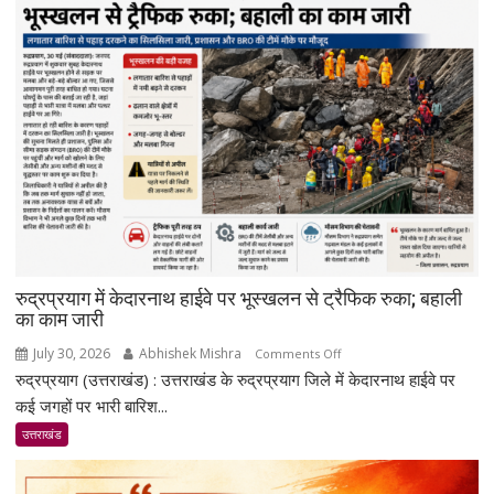
एफएम
का
शुभारंभ,
सीएम
धामी
बोले-
जनजागरूकता
का
सशक्त
माध्यम
बनेगा
रेडियो
रुद्रप्रयाग में केदारनाथ हाईवे पर भूस्खलन से ट्रैफिक रुका; बहाली
का काम जारी
July 30, 2026
Abhishek Mishra
on
Comments Off
रुद्रप्रयाग (उत्तराखंड) : उत्तराखंड के रुद्रप्रयाग जिले में केदारनाथ हाईवे पर
रुद्रप्रयाग
में
कई जगहों पर भारी बारिश...
केदारनाथ
उत्तराखंड
हाईवे
पर