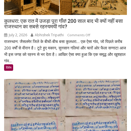
कुलधरा: एक रात में उजड़ा पूरा गाँव! 200 साल बाद भी क्यों नहीं बसा
राजस्थान का सबसे रहस्यमयी गांव?
July 2, 2026
Abhishek Tripathi
on
Comments Off
राजस्थान: जैसलमेर जिले के बीचों-बीच बसा कुलधरा… एक ऐसा गांव, जो पिछले करीब
कुलधरा:
200 वर्षों से वीरान है। टूटे हुए मकान, सुनसान गलियां और चारों ओर फैला सन्नाटा आज
एक
भी इस जगह को रहस्य से भर देता है। आखिर ऐसा क्या हुआ कि एक समृद्ध और खुशहाल
रात
गांव...
में
उजड़ा
विशेष
पूरा
गाँव!
200
साल
बाद
भी
क्यों
नहीं
बसा