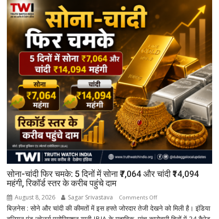
सोना-चांदी फिर चमके: 5 दिनों में सोना ₹7,064 और चांदी ₹14,094
महंगी, रिकॉर्ड स्तर के करीब पहुंचे दाम
August 8, 2026
Sagar Srivastava
on
Comments Off
बिज़नेस : सोने और चांदी की कीमतों में इस हफ्ते जोरदार तेजी देखने को मिली है। इंडिया
सोना-
बुलियन एंड ज्वेलर्स एसोसिएशन यानी IBJA के मुताबिक, पांच कारोबारी दिनों में 24 कैरेट
चांदी