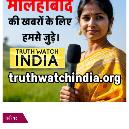
की
आशंका
करियर