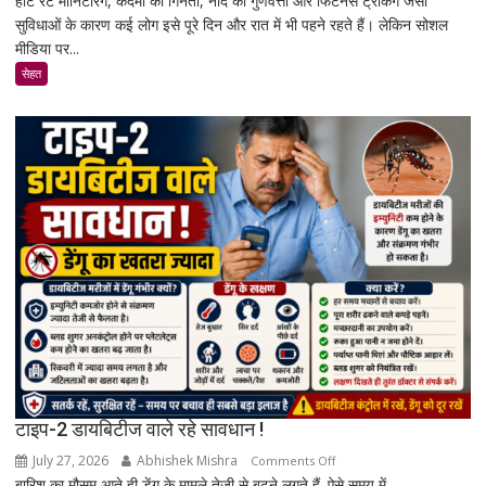
हार्ट रेट मॉनिटरिंग, कदमों की गिनती, नींद की गुणवत्ता और फिटनेस ट्रैकिंग जैसी
सुविधाओं के कारण कई लोग इसे पूरे दिन और रात में भी पहने रहते हैं। लेकिन सोशल
पहनने
मीडिया पर...
से
कैंसर
सेहत
का
खतरा
बढ़ता
है?
जानिए
एक्सपर्ट
और
रिसर्च
की
पूरी
सच्चाई
टाइप-2 डायबिटीज वाले रहे सावधान !
July 27, 2026
Abhishek Mishra
on
Comments Off
बारिश का मौसम आते ही डेंगू के मामले तेजी से बढ़ने लगते हैं. ऐसे समय में...
टाइप-2