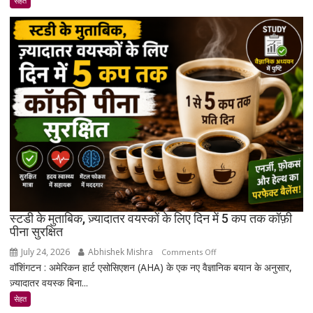
सेहत
ऐसा
कंपाउंड
खोजा
है
जो
उम्र
बढ़ने
के
साथ
मांसपेशियों
की
मरम्मत
को
बेहतर
स्टडी के मुताबिक, ज़्यादातर वयस्कों के लिए दिन में 5 कप तक कॉफ़ी
बना
पीना सुरक्षित
सकता
July 24, 2026
Abhishek Mishra
on
Comments Off
है
वॉशिंगटन : अमेरिकन हार्ट एसोसिएशन (AHA) के एक नए वैज्ञानिक बयान के अनुसार,
स्टडी
ज़्यादातर वयस्क बिना...
के
मुताबिक,
सेहत
ज़्यादातर