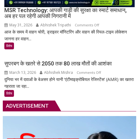
38
दुर्लभ
MSR Technology: आपकी गाड़ी की सुरक्षा का स्मार्ट समाधान,
अब हर पल रहेगी आपकी निगरानी में
दस्तावेज
चिन्हित
May 31, 2026
Abhishek Tripathi
on
Comments Off
आज के समय में वाहन चोरी, ड्राइवर मॉनिटरिंग और वाहन की रियल-टाइम लोकेशन
MSR
जानना हर वाहन...
Technology:
आपकी
विशेष
गाड़ी
की
सुपरबग के खतरे से 2050 तक 80 लाख मौतों की आशंका
सुरक्षा
March 13, 2026
Abhishek Mishra
on
Comments Off
का
दुनिया भर में दवाओं के बेअसर होने यानी ‘एंटीमाइक्रोबियल रेजिस्टेंस’ (AMR) का खतरा
सुपरबग
स्मार्ट
गहराता जा रहा...
के
समाधान,
खतरे
अब
विशेष
से
हर
ADVERTISEMENT
2050
पल
तक
रहेगी
80
आपकी
लाख
निगरानी
मौतों
में