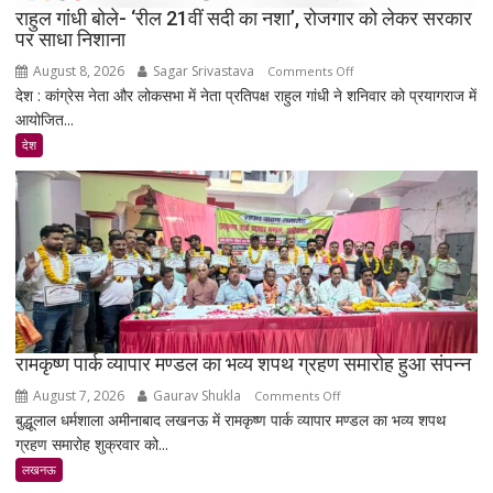
राहुल गांधी बोले- ‘रील 21वीं सदी का नशा’, रोजगार को लेकर सरकार
जवाब
पर साधा निशाना
तलब
August 8, 2026
Sagar Srivastava
on
Comments Off
देश : कांग्रेस नेता और लोकसभा में नेता प्रतिपक्ष राहुल गांधी ने शनिवार को प्रयागराज में
राहुल
आयोजित...
गांधी
बोले-
देश
‘रील
21वीं
सदी
का
नशा’,
रोजगार
को
लेकर
सरकार
रामकृष्ण पार्क व्यापार मण्डल का भव्य शपथ ग्रहण समारोह हुआ संपन्न
पर
August 7, 2026
Gaurav Shukla
on
Comments Off
साधा
बुद्धूलाल धर्मशाला अमीनाबाद लखनऊ में रामकृष्ण पार्क व्यापार मण्डल का भव्य शपथ
रामकृष्ण
निशाना
ग्रहण समारोह शुक्रवार को...
पार्क
व्यापार
लखनऊ
मण्डल