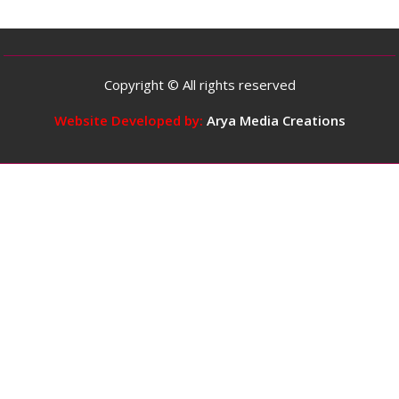
वयस्कों
के
लिए
दिन
Copyright © All rights reserved
में
5
Website Developed by:
Arya Media Creations
कप
तक
कॉफ़ी
पीना
सुरक्षित