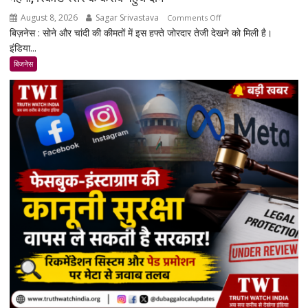
August 8, 2026
Sagar Srivastava
on
Comments Off
बिज़नेस : सोने और चांदी की कीमतों में इस हफ्ते जोरदार तेजी देखने को मिली है।
सोना-
इंडिया...
चांदी
फिर
बिजनेस
चमके:
5
दिनों
में
सोना
₹7,064
और
चांदी
₹14,094
महंगी,
रिकॉर्ड
स्तर
के
करीब
पहुंचे
दाम