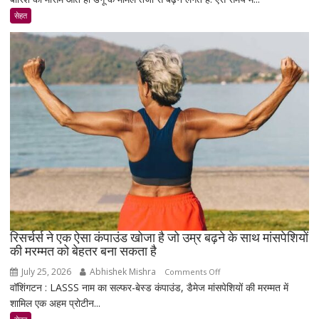
डायबिटीज
सेहत
वाले
रहे
सावधान
!
रिसर्चर्स ने एक ऐसा कंपाउंड खोजा है जो उम्र बढ़ने के साथ मांसपेशियों
की मरम्मत को बेहतर बना सकता है
July 25, 2026
Abhishek Mishra
on
Comments Off
वॉशिंगटन : LASSS नाम का सल्फर-बेस्ड कंपाउंड, डैमेज मांसपेशियों की मरम्मत में
रिसर्चर्स
शामिल एक अहम प्रोटीन...
ने
एक