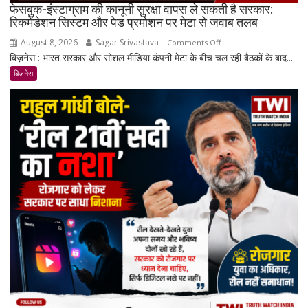
फेसबुक-इंस्टाग्राम की कानूनी सुरक्षा वापस ले सकती है सरकार:
रिकमेंडेशन सिस्टम और पेड प्रमोशन पर मेटा से जवाब तलब
August 8, 2026
Sagar Srivastava
on
Comments Off
बिज़नेस : भारत सरकार और सोशल मीडिया कंपनी मेटा के बीच चल रही बैठकों के बाद...
फेसबुक-
इंस्टाग्राम
बिजनेस
की
कानूनी
सुरक्षा
वापस
ले
सकती
है
सरकार:
रिकमेंडेशन
सिस्टम
और
पेड
प्रमोशन
पर
मेटा