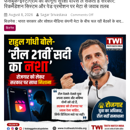
फेसबुक-इंस्टाग्राम की कानूनी सुरक्षा वापस ले सकती है सरकार:
रिकमेंडेशन सिस्टम और पेड प्रमोशन पर मेटा से जवाब तलब
August 8, 2026
Sagar Srivastava
on
Comments Off
बिज़नेस : भारत सरकार और सोशल मीडिया कंपनी मेटा के बीच चल रही बैठकों के बाद...
फेसबुक-
इंस्टाग्राम
बिजनेस
की
कानूनी
सुरक्षा
वापस
ले
सकती
है
सरकार:
रिकमेंडेशन
सिस्टम
और
पेड
प्रमोशन
पर
मेटा
से