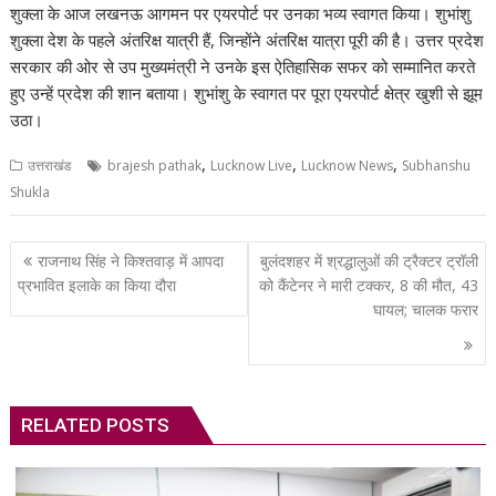
at
e
e
k
er
d
a
p
ar
शुक्ला के आज लखनऊ आगमन पर एयरपोर्ट पर उनका भव्य स्वागत किया। शुभांशु
s
b
gr
e
e
di
p
y
e
शुक्ला देश के पहले अंतरिक्ष यात्री हैं, जिन्होंने अंतरिक्ष यात्रा पूरी की है। उत्तर प्रदेश
A
o
a
dI
st
t
c
Li
सरकार की ओर से उप मुख्यमंत्री ने उनके इस ऐतिहासिक सफर को सम्मानित करते
हुए उन्हें प्रदेश की शान बताया। शुभांशु के स्वागत पर पूरा एयरपोर्ट क्षेत्र खुशी से झूम
p
o
m
n
h
n
उठा।
p
k
at
k
,
,
,
उत्तराखंड
brajesh pathak
Lucknow Live
Lucknow News
Subhanshu
Shukla
Post
राजनाथ सिंह ने किश्तवाड़ में आपदा
बुलंदशहर में श्रद्धालुओं की ट्रैक्टर ट्रॉली
navigation
प्रभावित इलाके का किया दौरा
को कैंटेनर ने मारी टक्कर, 8 की मौत, 43
घायल; चालक फरार
RELATED POSTS