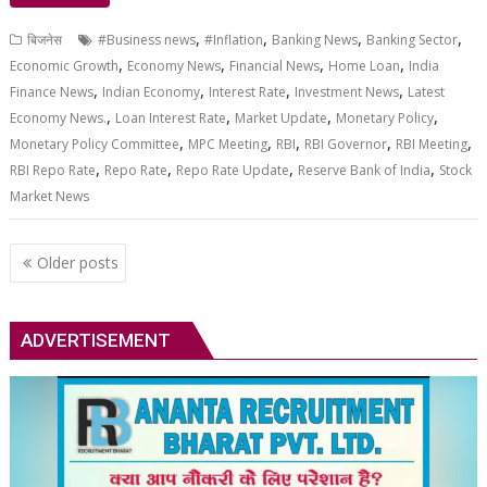
,
,
,
,
बिजनेस
#Business news
#Inflation
Banking News
Banking Sector
,
,
,
,
Economic Growth
Economy News
Financial News
Home Loan
India
,
,
,
,
Finance News
Indian Economy
Interest Rate
Investment News
Latest
,
,
,
,
Economy News.
Loan Interest Rate
Market Update
Monetary Policy
,
,
,
,
,
Monetary Policy Committee
MPC Meeting
RBI
RBI Governor
RBI Meeting
,
,
,
,
RBI Repo Rate
Repo Rate
Repo Rate Update
Reserve Bank of India
Stock
Market News
Posts
Older posts
navigation
ADVERTISEMENT