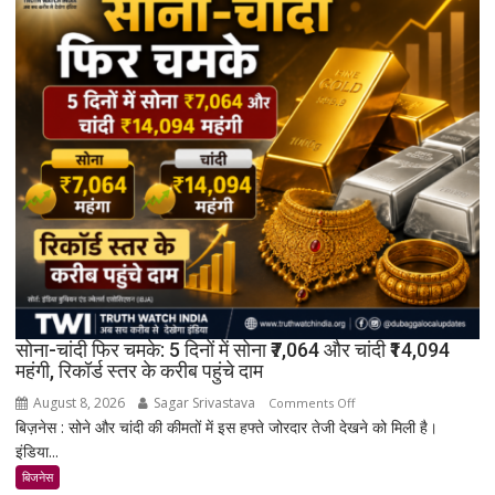
सोना-चांदी फिर चमके: 5 दिनों में सोना ₹7,064 और चांदी ₹14,094
महंगी, रिकॉर्ड स्तर के करीब पहुंचे दाम
August 8, 2026
Sagar Srivastava
on
Comments Off
बिज़नेस : सोने और चांदी की कीमतों में इस हफ्ते जोरदार तेजी देखने को मिली है।
सोना-
इंडिया...
चांदी
फिर
बिजनेस