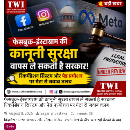
सोना
₹7,064
और
चांदी
₹14,094
महंगी,
रिकॉर्ड
स्तर
के
करीब
पहुंचे
दाम
फेसबुक-इंस्टाग्राम की कानूनी सुरक्षा वापस ले सकती है सरकार:
रिकमेंडेशन सिस्टम और पेड प्रमोशन पर मेटा से जवाब तलब
August 8, 2026
Sagar Srivastava
on
Comments Off
बिज़नेस : भारत सरकार और सोशल मीडिया कंपनी मेटा के बीच चल रही बैठकों के बाद...
फेसबुक-
इंस्टाग्राम
बिजनेस