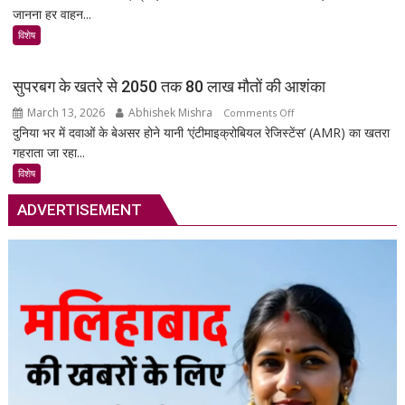
जानना हर वाहन...
Technology:
आपकी
विशेष
गाड़ी
की
सुपरबग के खतरे से 2050 तक 80 लाख मौतों की आशंका
सुरक्षा
March 13, 2026
Abhishek Mishra
on
Comments Off
का
दुनिया भर में दवाओं के बेअसर होने यानी ‘एंटीमाइक्रोबियल रेजिस्टेंस’ (AMR) का खतरा
सुपरबग
स्मार्ट
गहराता जा रहा...
के
समाधान,
खतरे
अब
विशेष
से
हर
ADVERTISEMENT
2050
पल
तक
रहेगी
80
आपकी
लाख
निगरानी
मौतों
में
की
आशंका