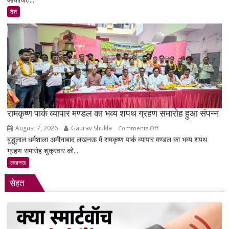
बोले-
देश
‘रील
21वीं
सदी
का
नशा’,
रोजगार
को
लेकर
सरकार
रामकृष्ण पार्क व्यापार मण्डल का भव्य शपथ ग्रहण समारोह हुआ संपन्न
पर
August 7, 2026
Gaurav Shukla
on
Comments Off
साधा
बुद्धूलाल धर्मशाला अमीनाबाद लखनऊ में रामकृष्ण पार्क व्यापार मण्डल का भव्य शपथ
रामकृष्ण
निशाना
ग्रहण समारोह शुक्रवार को...
पार्क
व्यापार
लखनऊ
मण्डल
सेहत
का
भव्य
शपथ
ग्रहण
समारोह