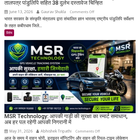
तालपत्र पांडुलिपि सहित 38 दुर्लभ दस्तावेज चिन्हित
June 13, 2026
Gaurav Shukla
on
Comments Off
भारत सरकार के संस्कृति मंत्रालय द्वारा संचालित ज्ञान भारतम् राष्ट्रीय पांडुलिपि सर्वेक्षण
कबीरधाम
के तहत कबीरधाम जिले...
में
मिला
विशेष
इतिहास
का
अनमोल
खजाना,
375
वर्ष
पुरानी
तालपत्र
पांडुलिपि
सहित
38
दुर्लभ
MSR Technology: आपकी गाड़ी की सुरक्षा का स्मार्ट समाधान,
अब हर पल रहेगी आपकी निगरानी में
दस्तावेज
चिन्हित
May 31, 2026
Abhishek Tripathi
on
Comments Off
आज के समय में वाहन चोरी, ड्राइवर मॉनिटरिंग और वाहन की रियल-टाइम लोकेशन
MSR