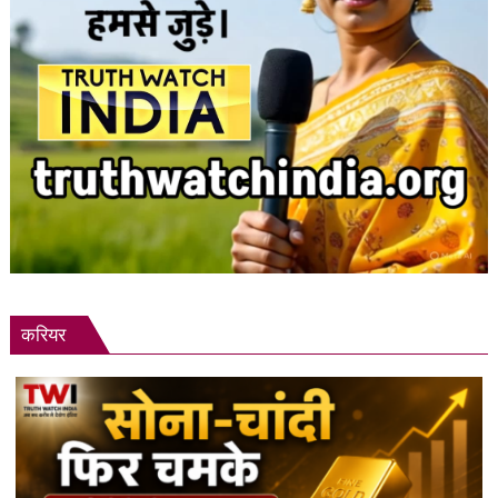
करियर