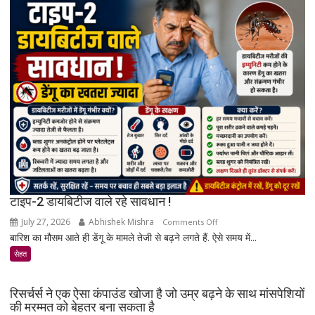
खतरा
बढ़ता
है?
जानिए
एक्सपर्ट
और
रिसर्च
की
पूरी
सच्चाई
टाइप-2 डायबिटीज वाले रहे सावधान !
July 27, 2026
Abhishek Mishra
on
Comments Off
बारिश का मौसम आते ही डेंगू के मामले तेजी से बढ़ने लगते हैं. ऐसे समय में...
टाइप-2
डायबिटीज
सेहत
वाले
रहे
रिसर्चर्स ने एक ऐसा कंपाउंड खोजा है जो उम्र बढ़ने के साथ मांसपेशियों
सावधान
की मरम्मत को बेहतर बना सकता है
!