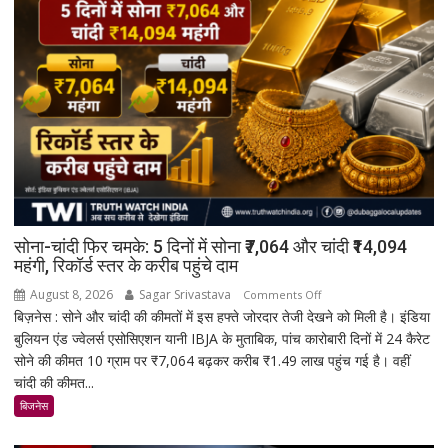
सोना-चांदी फिर चमके: 5 दिनों में सोना ₹7,064 और चांदी ₹14,094
महंगी, रिकॉर्ड स्तर के करीब पहुंचे दाम
August 8, 2026
Sagar Srivastava
on
Comments Off
बिज़नेस : सोने और चांदी की कीमतों में इस हफ्ते जोरदार तेजी देखने को मिली है। इंडिया
सोना-
बुलियन एंड ज्वेलर्स एसोसिएशन यानी IBJA के मुताबिक, पांच कारोबारी दिनों में 24 कैरेट
चांदी
सोने की कीमत 10 ग्राम पर ₹7,064 बढ़कर करीब ₹1.49 लाख पहुंच गई है। वहीं
फिर
चांदी की कीमत...
चमके:
5
बिजनेस
दिनों
में