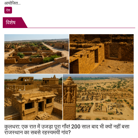
आयोजित...
गांधी
बोले-
देश
‘रील
विशेष
21वीं
सदी
का
नशा’,
रोजगार
को
लेकर
सरकार
पर
साधा
निशाना
कुलधरा: एक रात में उजड़ा पूरा गाँव! 200 साल बाद भी क्यों नहीं बसा
राजस्थान का सबसे रहस्यमयी गांव?