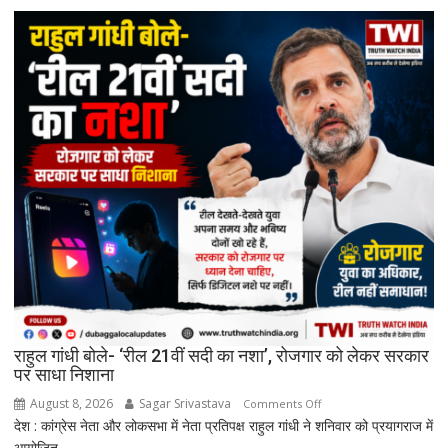
की
कानूनी
सुरक्षा
वापस
ले
सकती
है
सरकार:
रिकमेंडेशन
सिस्टम
और
पेड
प्रमोशन
पर
मेटा
से
राहुल गांधी बोले- ‘रील 21वीं सदी का नशा’, रोजगार को लेकर सरकार
जवाब
पर साधा निशाना
तलब
August 8, 2026
Sagar Srivastava
on
Comments Off
देश : कांग्रेस नेता और लोकसभा में नेता प्रतिपक्ष राहुल गांधी ने शनिवार को प्रयागराज में
राहुल
आयोजित...
गांधी