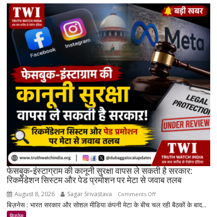
चमके:
5
दिनों
में
सोना
₹7,064
और
चांदी
₹14,094
महंगी,
रिकॉर्ड
स्तर
के
करीब
पहुंचे
दाम
फेसबुक-इंस्टाग्राम की कानूनी सुरक्षा वापस ले सकती है सरकार:
रिकमेंडेशन सिस्टम और पेड प्रमोशन पर मेटा से जवाब तलब
August 8, 2026
Sagar Srivastava
on
Comments Off
बिज़नेस : भारत सरकार और सोशल मीडिया कंपनी मेटा के बीच चल रही बैठकों के बाद...
फेसबुक-
इंस्टाग्राम
बिजनेस