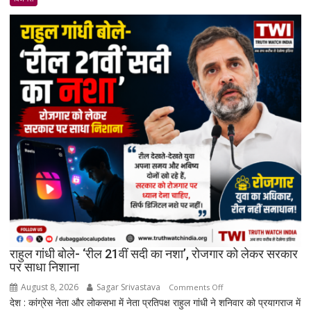
की
कानूनी
सुरक्षा
वापस
ले
सकती
है
सरकार:
रिकमेंडेशन
सिस्टम
और
पेड
प्रमोशन
पर
मेटा
से
राहुल गांधी बोले- ‘रील 21वीं सदी का नशा’, रोजगार को लेकर सरकार
जवाब
पर साधा निशाना
तलब
August 8, 2026
Sagar Srivastava
on
Comments Off
देश : कांग्रेस नेता और लोकसभा में नेता प्रतिपक्ष राहुल गांधी ने शनिवार को प्रयागराज में
राहुल