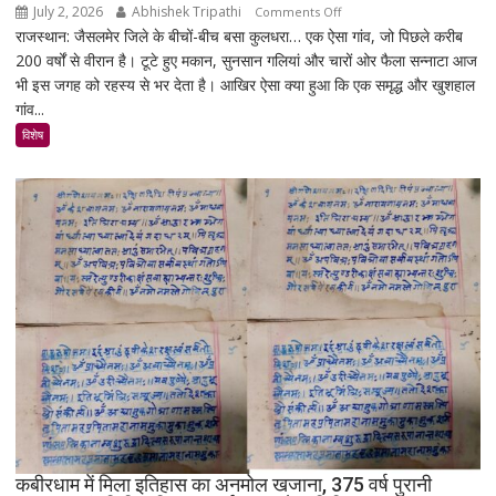
July 2, 2026
Abhishek Tripathi
on
Comments Off
राजस्थान: जैसलमेर जिले के बीचों-बीच बसा कुलधरा… एक ऐसा गांव, जो पिछले करीब
कुलधरा:
200 वर्षों से वीरान है। टूटे हुए मकान, सुनसान गलियां और चारों ओर फैला सन्नाटा आज
एक
भी इस जगह को रहस्य से भर देता है। आखिर ऐसा क्या हुआ कि एक समृद्ध और खुशहाल
रात
गांव...
में
उजड़ा
विशेष
पूरा
गाँव!
200
साल
बाद
भी
क्यों
नहीं
बसा
राजस्थान
का
सबसे
रहस्यमयी
गांव?
कबीरधाम में मिला इतिहास का अनमोल खजाना, 375 वर्ष पुरानी