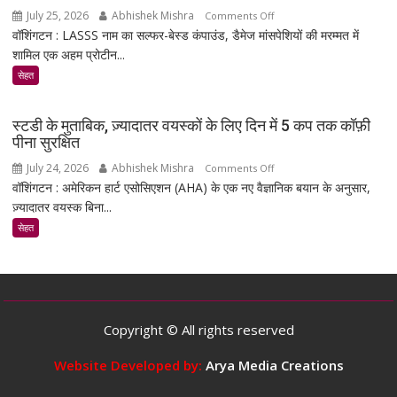
July 25, 2026
Abhishek Mishra
on
Comments Off
वॉशिंगटन : LASSS नाम का सल्फर-बेस्ड कंपाउंड, डैमेज मांसपेशियों की मरम्मत में
रिसर्चर्स
शामिल एक अहम प्रोटीन...
ने
एक
सेहत
ऐसा
कंपाउंड
स्टडी के मुताबिक, ज़्यादातर वयस्कों के लिए दिन में 5 कप तक कॉफ़ी
खोजा
पीना सुरक्षित
है
July 24, 2026
Abhishek Mishra
on
Comments Off
जो
वॉशिंगटन : अमेरिकन हार्ट एसोसिएशन (AHA) के एक नए वैज्ञानिक बयान के अनुसार,
स्टडी
उम्र
ज़्यादातर वयस्क बिना...
के
बढ़ने
मुताबिक,
सेहत
के
ज़्यादातर
साथ
वयस्कों
मांसपेशियों
के
की
लिए
मरम्मत
दिन
को
Copyright © All rights reserved
में
बेहतर
5
Website Developed by:
Arya Media Creations
बना
कप
सकता