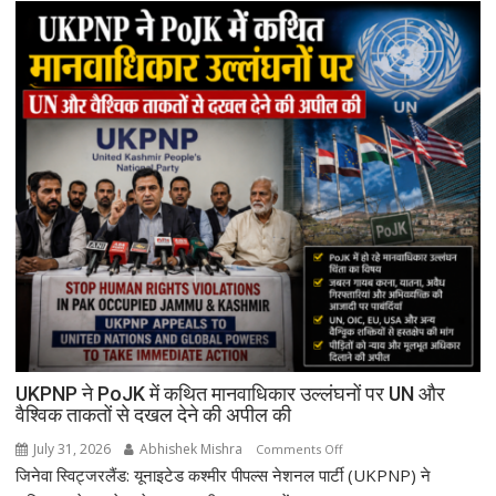
UKPNP ने PoJK में कथित मानवाधिकार उल्लंघनों पर UN और
वैश्विक ताकतों से दखल देने की अपील की
July 31, 2026
Abhishek Mishra
on
Comments Off
जिनेवा स्विट्जरलैंड: यूनाइटेड कश्मीर पीपल्स नेशनल पार्टी (UKPNP) ने
UKPNP