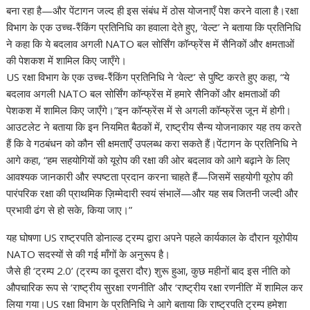
s
b
gr
e
e
di
p
y
e
बना रहा है—और पेंटागन जल्द ही इस संबंध में ठोस योजनाएँ पेश करने वाला है।रक्षा
A
o
a
dI
st
t
c
Li
विभाग के एक उच्च-रैंकिंग प्रतिनिधि का हवाला देते हुए, ‘वेल्ट’ ने बताया कि प्रतिनिधि
ने कहा कि ये बदलाव अगली NATO बल सोर्सिंग कॉन्फ्रेंस में सैनिकों और क्षमताओं
p
o
m
n
h
n
की पेशकश में शामिल किए जाएँगे।
p
k
at
k
US रक्षा विभाग के एक उच्च-रैंकिंग प्रतिनिधि ने ‘वेल्ट’ से पुष्टि करते हुए कहा, “ये
बदलाव अगली NATO बल सोर्सिंग कॉन्फ्रेंस में हमारे सैनिकों और क्षमताओं की
पेशकश में शामिल किए जाएँगे।”इन कॉन्फ्रेंस में से अगली कॉन्फ्रेंस जून में होगी।
आउटलेट ने बताया कि इन नियमित बैठकों में, राष्ट्रीय सैन्य योजनाकार यह तय करते
हैं कि वे गठबंधन को कौन सी क्षमताएँ उपलब्ध करा सकते हैं।पेंटागन के प्रतिनिधि ने
आगे कहा, “हम सहयोगियों को यूरोप की रक्षा की ओर बदलाव को आगे बढ़ाने के लिए
आवश्यक जानकारी और स्पष्टता प्रदान करना चाहते हैं—जिसमें सहयोगी यूरोप की
पारंपरिक रक्षा की प्राथमिक ज़िम्मेदारी स्वयं संभालें—और यह सब जितनी जल्दी और
प्रभावी ढंग से हो सके, किया जाए।”
यह घोषणा US राष्ट्रपति डोनाल्ड ट्रम्प द्वारा अपने पहले कार्यकाल के दौरान यूरोपीय
NATO सदस्यों से की गई माँगों के अनुरूप है।
जैसे ही ‘ट्रम्प 2.0’ (ट्रम्प का दूसरा दौर) शुरू हुआ, कुछ महीनों बाद इस नीति को
औपचारिक रूप से ‘राष्ट्रीय सुरक्षा रणनीति’ और ‘राष्ट्रीय रक्षा रणनीति’ में शामिल कर
लिया गया।US रक्षा विभाग के प्रतिनिधि ने आगे बताया कि राष्ट्रपति ट्रम्प हमेशा