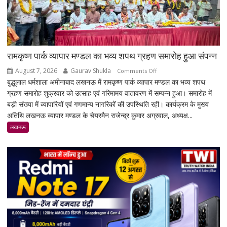
रामकृष्ण पार्क व्यापार मण्डल का भव्य शपथ ग्रहण समारोह हुआ संपन्न
August 7, 2026
Gaurav Shukla
on
Comments Off
बुद्धूलाल धर्मशाला अमीनाबाद लखनऊ में रामकृष्ण पार्क व्यापार मण्डल का भव्य शपथ
रामकृष्ण
ग्रहण समारोह शुक्रवार को उत्साह एवं गरिमामय वातावरण में सम्पन्न हुआ। समारोह में
पार्क
बड़ी संख्या में व्यापारियों एवं गणमान्य नागरिकों की उपस्थिति रही। कार्यक्रम के मुख्य
व्यापार
अतिथि लखनऊ व्यापार मण्डल के चेयरमैन राजेन्द्र कुमार अग्रवाल, अध्यक्ष...
मण्डल
का
लखनऊ
भव्य
शपथ
ग्रहण
समारोह
हुआ
संपन्न