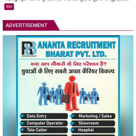
नेपाल
विदेश
में
हिंसक
ADVERTISEMENT
झड़प
के
बाद
एक
की
मौत,
अनिश्चितकालीन
कर्फ्यू
लागू