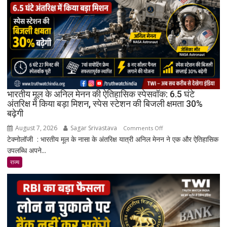
120Hz
AMOLED
डिस्प्ले
और
Snapdragon
4
Gen
4
के
भारतीय मूल के अनिल मेनन की ऐतिहासिक स्पेसवॉक: 6.5 घंटे
साथ
अंतरिक्ष में किया बड़ा मिशन, स्पेस स्टेशन की बिजली क्षमता 30%
बढ़ेगी
मिड-
रेंज
August 7, 2026
Sagar Srivastava
on
Comments Off
में
टेक्नोलॉजी : भारतीय मूल के नासा के अंतरिक्ष यात्री अनिल मेनन ने एक और ऐतिहासिक
भारतीय
दमदार
उपलब्धि अपने...
मूल
एंट्री
के
राज्य
अनिल
मेनन
की
ऐतिहासिक
स्पेसवॉक: