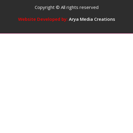
दिन
Copyright © All rights reserved
में
5
Website Developed by:
Arya Media Creations
कप
तक
कॉफ़ी
पीना
सुरक्षित