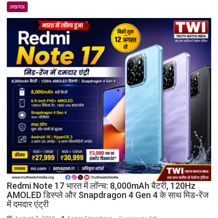
व्यापार
लखनऊ
मण्डल
का
भव्य
शपथ
ग्रहण
समारोह
हुआ
संपन्न
Redmi Note 17 भारत में लॉन्च: 8,000mAh बैटरी, 120Hz
AMOLED डिस्प्ले और Snapdragon 4 Gen 4 के साथ मिड-रेंज
में दमदार एंट्री
on