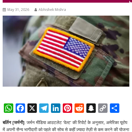
May 31, 2026
Abhishek Mishra
W
F
X
T
Li
Pi
R
S
C
S
h
ac
el
n
nt
e
n
o
h
बर्लिन [जर्मनी]
: जर्मन मीडिया आउटलेट ‘वेल्ट’ की रिपोर्ट के अनुसार, अमेरिका यूरोप
at
e
e
k
er
d
a
p
ar
में अपनी सैन्य भागीदारी को पहले की सोच से कहीं ज़्यादा तेज़ी से कम करने की योजना