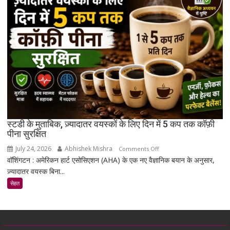
है
जो
उम्र
बढ़ने
के
साथ
मांसपेशियों
की
मरम्मत
को
बेहतर
स्टडी के मुताबिक, ज़्यादातर वयस्कों के लिए दिन में 5 कप तक कॉफ़ी
बना
पीना सुरक्षित
सकता
July 24, 2026
Abhishek Mishra
on
Comments Off
है
वॉशिंगटन : अमेरिकन हार्ट एसोसिएशन (AHA) के एक नए वैज्ञानिक बयान के अनुसार,
स्टडी
ज़्यादातर वयस्क बिना...
के
मुताबिक,
सेहत
ज़्यादातर
वयस्कों
के
लिए