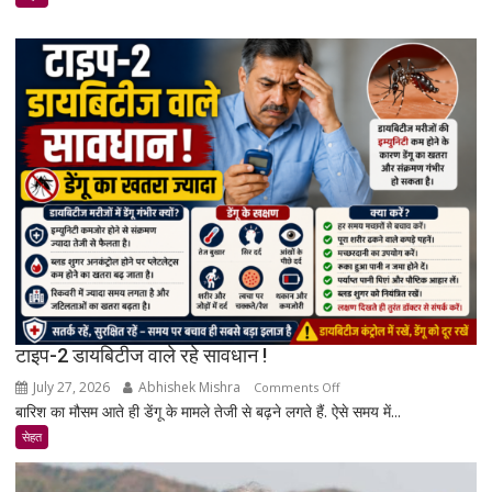
का
खतरा
बढ़ता
है?
जानिए
एक्सपर्ट
और
रिसर्च
की
पूरी
सच्चाई
टाइप-2 डायबिटीज वाले रहे सावधान !
July 27, 2026
Abhishek Mishra
on
Comments Off
बारिश का मौसम आते ही डेंगू के मामले तेजी से बढ़ने लगते हैं. ऐसे समय में...
टाइप-2
डायबिटीज
सेहत
वाले
रहे