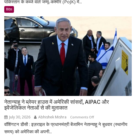
ने
पाकिस्तान के कब्जे वाले जम्मू-कश्मीर (PoJK) में...
PoJK
विदेश
में
कथित
मानवाधिकार
उल्लंघनों
पर
UN
और
वैश्विक
ताकतों
से
दखल
देने
की
अपील
नेतान्याहू ने ब्लेयर हाउस में अमेरिकी सांसदों, AIPAC और
इवेंजेलिकल नेताओं से की मुलाकात
की
July 30, 2026
Abhishek Mishra
on
Comments Off
वॉशिंगटन डीसी : इज़राइल के प्रधानमंत्री बेंजामिन नेतान्याहू ने बुधवार (स्थानीय
नेतान्याहू
ने
समय) को अमेरिका की अपनी...