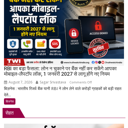
6.5
घंटे
अंतरिक्ष
में
किया
बड़ा
मिशन,
स्पेस
स्टेशन
की
बिजली
RBI का बड़ा फैसला: लोन न चुकाने पर बैंक नहीं कर सकेंगे आपका
क्षमता
मोबाइल-लैपटॉप लॉक, 1 जनवरी 2027 से लागू होंगे नए नियम
30%
August 7, 2026
Sagar Srivastava
on
बढ़ेगी
Comments Off
बिज़नेस : भारतीय रिजर्व बैंक यानी RBI ने लोन लेने वाले करोड़ों ग्राहकों को बड़ी राहत
RBI
देते...
का
बड़ा
बिजनेस
फैसला:
सेहत
लोन
न
चुकाने