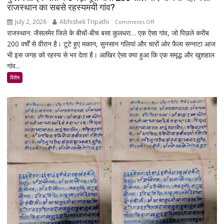
30%
राजस्थान का सबसे रहस्यमयी गांव?
बढ़ेगी
July 2, 2026
Abhishek Tripathi
on
Comments Off
राजस्थान: जैसलमेर जिले के बीचों-बीच बसा कुलधरा… एक ऐसा गांव, जो पिछले करीब
कुलधरा:
200 वर्षों से वीरान है। टूटे हुए मकान, सुनसान गलियां और चारों ओर फैला सन्नाटा आज
एक
भी इस जगह को रहस्य से भर देता है। आखिर ऐसा क्या हुआ कि एक समृद्ध और खुशहाल
रात
गांव...
में
उजड़ा
विशेष
पूरा
गाँव!
200
साल
बाद
भी
क्यों
नहीं
बसा
राजस्थान
का
सबसे
रहस्यमयी