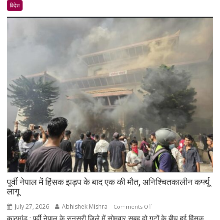
ब्लेयर
विदेश
हाउस
में
अमेरिकी
सांसदों,
AIPAC
और
इवेंजेलिकल
नेताओं
से
की
मुलाकात
पूर्वी नेपाल में हिंसक झड़प के बाद एक की मौत, अनिश्चितकालीन कर्फ्यू
लागू
July 27, 2026
Abhishek Mishra
on
Comments Off
काठमांडू : पूर्वी नेपाल के सुनसरी जिले में सोमवार सुबह दो गुटों के बीच हुई हिंसक...
पूर्वी