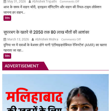
May 31, 2026
Abhishek Tripathi
on
Comments Off
आज के समय में वाहन चोरी, ड्राइवर मॉनिटरिंग और वाहन की रियल-टाइम लोकेशन
MSR
जानना हर वाहन...
Technology:
आपकी
विशेष
गाड़ी
की
सुपरबग के खतरे से 2050 तक 80 लाख मौतों की आशंका
सुरक्षा
March 13, 2026
Abhishek Mishra
on
Comments Off
का
दुनिया भर में दवाओं के बेअसर होने यानी ‘एंटीमाइक्रोबियल रेजिस्टेंस’ (AMR) का खतरा
सुपरबग
स्मार्ट
गहराता जा रहा...
के
समाधान,
खतरे
अब
विशेष
से
हर
ADVERTISEMENT
2050
पल
तक
रहेगी
80
आपकी
लाख
निगरानी
मौतों
में
की
आशंका