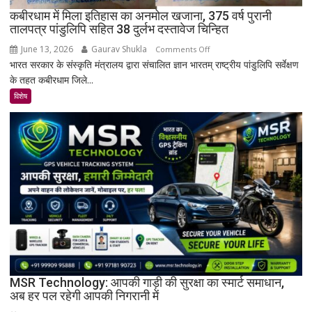
गांव?
कबीरधाम में मिला इतिहास का अनमोल खजाना, 375 वर्ष पुरानी
तालपत्र पांडुलिपि सहित 38 दुर्लभ दस्तावेज चिन्हित
June 13, 2026
Gaurav Shukla
on
Comments Off
भारत सरकार के संस्कृति मंत्रालय द्वारा संचालित ज्ञान भारतम् राष्ट्रीय पांडुलिपि सर्वेक्षण
कबीरधाम
के तहत कबीरधाम जिले...
में
मिला
विशेष
इतिहास
का
अनमोल
खजाना,
375
वर्ष
पुरानी
तालपत्र
पांडुलिपि
सहित
38
दुर्लभ
MSR Technology: आपकी गाड़ी की सुरक्षा का स्मार्ट समाधान,
अब हर पल रहेगी आपकी निगरानी में
दस्तावेज
चिन्हित