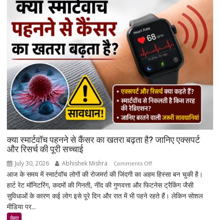
पर
बैंक
नहीं
कर
सकेंगे
आपका
मोबाइल-
लैपटॉप
लॉक,
1
जनवरी
2027
से
क्या स्मार्टवॉच पहनने से कैंसर का खतरा बढ़ता है? जानिए एक्सपर्ट
लागू
और रिसर्च की पूरी सच्चाई
होंगे
July 30, 2026
Abhishek Mishra
on
Comments Off
नए
आज के समय में स्मार्टवॉच लोगों की रोजमर्रा की जिंदगी का अहम हिस्सा बन चुकी है।
क्या
नियम
हार्ट रेट मॉनिटरिंग, कदमों की गिनती, नींद की गुणवत्ता और फिटनेस ट्रैकिंग जैसी
स्मार्टवॉच
सुविधाओं के कारण कई लोग इसे पूरे दिन और रात में भी पहने रहते हैं। लेकिन सोशल
पहनने
मीडिया पर...
से
कैंसर
सेहत