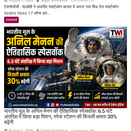
August 7, 2026
Sagar Srivastava
Comments Off
टेक्नोलॉजी : शाओमी ने भारतीय स्मार्टफोन बाजार में अपना नया मिड-रेंज स्मार्टफोन
Redmi
Redmi Note 17 लॉन्च कर...
Note
17
टेक्नोलॉजी
भारत
में
लॉन्च:
8,000mAh
बैटरी,
120Hz
AMOLED
डिस्प्ले
और
Snapdragon
4
Gen
4
के
भारतीय मूल के अनिल मेनन की ऐतिहासिक स्पेसवॉक: 6.5 घंटे
साथ
अंतरिक्ष में किया बड़ा मिशन, स्पेस स्टेशन की बिजली क्षमता 30%
बढ़ेगी
मिड-
रेंज
August 7, 2026
Sagar Srivastava
on
Comments Off